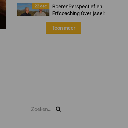
22 dec
BoerenPerspectief en
Erfcoaching Overijssel:
ondersteuning bij grote
keuzes
Toon meer
Zoeken...
Zoek