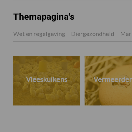
Themapagina's
Wet en regelgeving
Diergezondheid
Mark
Vleeskuikens
Vermeerder