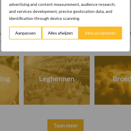
advertising and content measurement, audience research,
and services development, precise geolocation data, and
identification through device scanning.
tprijzen
Kies uw pluimveetak
Huisvesting
M
Aanpassen
Alles afwijzen
Alles accepteren
ing
Leghennen
Broed
Toon meer