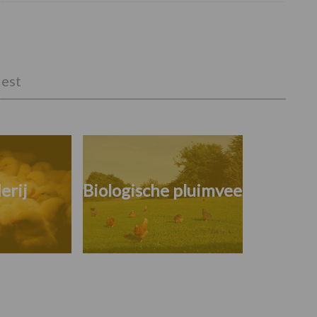
est
erij
Biologische pluimvee