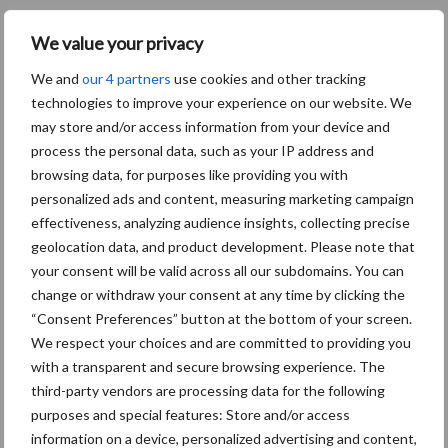
We value your privacy
We and
our 4 partners
use cookies and other tracking
technologies to improve your experience on our website. We
may store and/or access information from your device and
process the personal data, such as your IP address and
browsing data, for purposes like providing you with
personalized ads and content, measuring marketing campaign
effectiveness, analyzing audience insights, collecting precise
geolocation data, and product development. Please note that
your consent will be valid across all our subdomains. You can
change or withdraw your consent at any time by clicking the
“Consent Preferences” button at the bottom of your screen.
We respect your choices and are committed to providing you
with a transparent and secure browsing experience. The
third-party vendors are processing data for the following
10 praktisch tips om je voor te bereiden
purposes and special features: Store and/or access
op mogelijke uitval van het stroomnet
information on a device, personalized advertising and content,