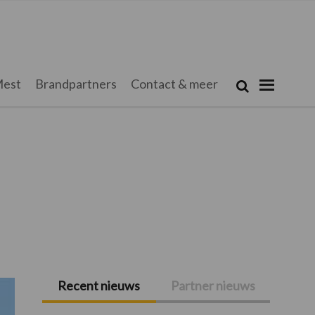
Zoeken...
est
Brandpartners
Contact & meer
Zoek
Recent nieuws
Partner nieuws
Primaire