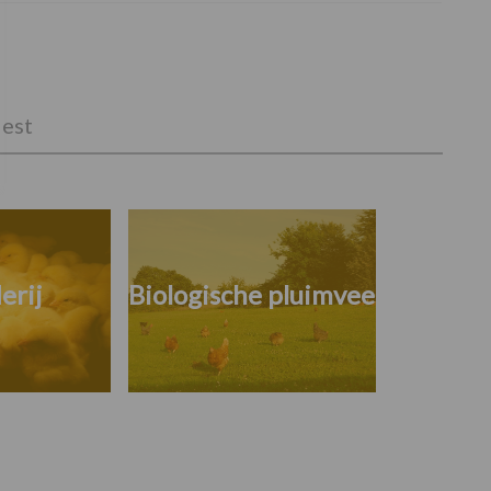
est
erij
Biologische pluimvee