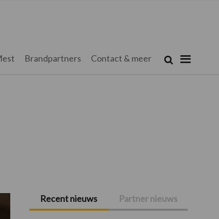
Zoeken...
est
Brandpartners
Contact & meer
Zoek
Recent nieuws
Partner nieuws
Primaire