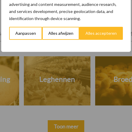
advertising and content measurement, audience research,
and services development, precise geolocation data, and
identification through device scanning.
tprijzen
Kies uw pluimveetak
Huisvesting
M
Aanpassen
Alles afwijzen
Alles accepteren
ing
Leghennen
Broed
Toon meer