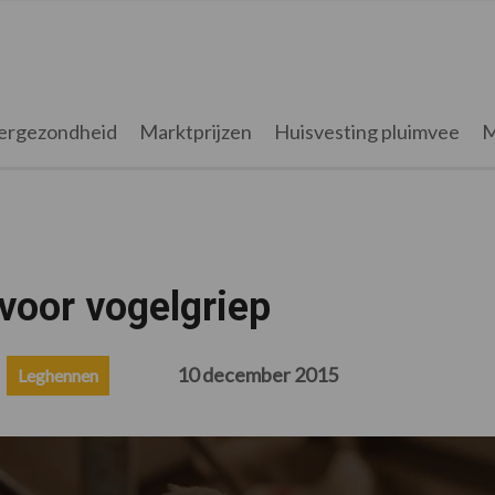
ergezondheid
Marktprijzen
Huisvesting pluimvee
M
oor vogelgriep
10 december 2015
Leghennen