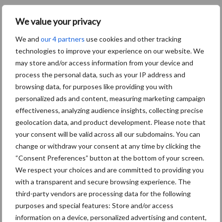
We value your privacy
We and
our 4 partners
use cookies and other tracking
technologies to improve your experience on our website. We
may store and/or access information from your device and
process the personal data, such as your IP address and
browsing data, for purposes like providing you with
personalized ads and content, measuring marketing campaign
effectiveness, analyzing audience insights, collecting precise
geolocation data, and product development. Please note that
your consent will be valid across all our subdomains. You can
change or withdraw your consent at any time by clicking the
“Consent Preferences” button at the bottom of your screen.
We respect your choices and are committed to providing you
with a transparent and secure browsing experience. The
third-party vendors are processing data for the following
10 praktisch tips om je voor te bereiden
purposes and special features: Store and/or access
op mogelijke uitval van het stroomnet
information on a device, personalized advertising and content,