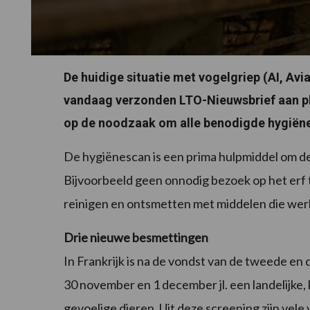
De huidige situatie met vogelgriep (AI, Avia
vandaag verzonden LTO-Nieuwsbrief aan p
op de noodzaak om alle benodigde hygiëne
De hygiënescan is een prima hulpmiddel om de
Bijvoorbeeld geen onnodig bezoek op het erf 
reinigen en ontsmetten met middelen die werk
Drie nieuwe besmettingen
In Frankrijk is na de vondst van de tweede e
30 november en 1 december jl. een landelijke, 
gevoelige dieren. Uit deze screening zijn ve