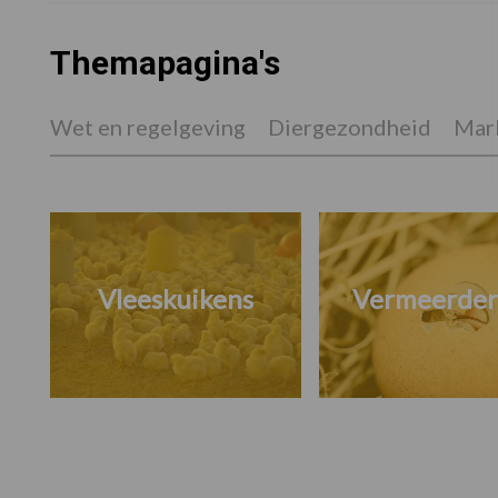
Themapagina's
Wet en regelgeving
Diergezondheid
Mark
Vleeskuikens
Vermeerder