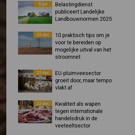
Sidebar
8 jan
Belastingdienst
publiceert Landelijke
Landbouwnormen 2025
23 dec
10 praktisch tips om je
voor te bereiden op
mogelijke uitval van het
stroomnet
23 dec
EU-pluimveesector
groeit door, maar tempo
vlakt af
22 dec
Kwaliteit als wapen
tegen internationale
handelsdruk in de
veeteeltsector