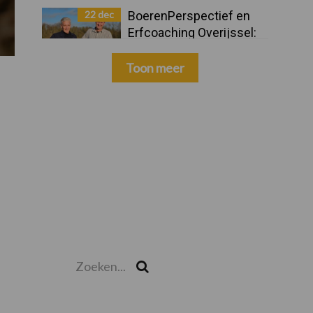
22 dec
BoerenPerspectief en
Erfcoaching Overijssel:
ondersteuning bij grote
keuzes
Toon meer
Zoeken...
Zoek