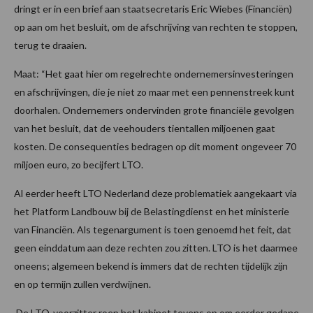
dringt er in een brief aan staatsecretaris Eric Wiebes (Financiën)
op aan om het besluit, om de afschrijving van rechten te stoppen,
terug te draaien.
Maat: “Het gaat hier om regelrechte ondernemersinvesteringen
en afschrijvingen, die je niet zo maar met een pennenstreek kunt
doorhalen. Ondernemers ondervinden grote financiële gevolgen
van het besluit, dat de veehouders tientallen miljoenen gaat
kosten. De consequenties bedragen op dit moment ongeveer 70
miljoen euro, zo becijfert LTO.
Al eerder heeft LTO Nederland deze problematiek aangekaart via
het Platform Landbouw bij de Belastingdienst en het ministerie
van Financiën. Als tegenargument is toen genoemd het feit, dat
geen einddatum aan deze rechten zou zitten. LTO is het daarmee
oneens; algemeen bekend is immers dat de rechten tijdelijk zijn
en op termijn zullen verdwijnen.
De LTO-voorzitter roep het kabinet tevens op om eerder gedane