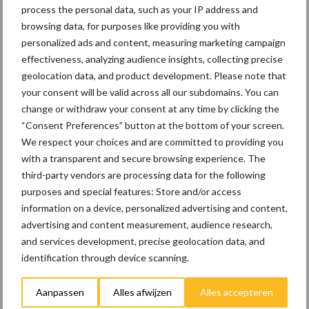
23 dec
10 praktisch tips om je voor te
process the personal data, such as your IP address and
bereiden op mogelijke uitval van het
browsing data, for purposes like providing you with
stroomnet
personalized ads and content, measuring marketing campaign
effectiveness, analyzing audience insights, collecting precise
geolocation data, and product development. Please note that
23 dec
EU-pluimveesector groeit door,
your consent will be valid across all our subdomains. You can
maar tempo vlakt af
change or withdraw your consent at any time by clicking the
“Consent Preferences” button at the bottom of your screen.
We respect your choices and are committed to providing you
22 dec
Kwaliteit als wapen tegen
with a transparent and secure browsing experience. The
internationale handelsdruk in de
third-party vendors are processing data for the following
veeteeltsector
purposes and special features: Store and/or access
information on a device, personalized advertising and content,
22 dec
BoerenPerspectief en Erfcoaching
advertising and content measurement, audience research,
Overijssel: ondersteuning bij grote
and services development, precise geolocation data, and
keuzes
identification through device scanning.
Aanpassen
Alles afwijzen
Alles accepteren
Toon meer