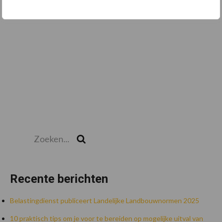
Zoeken...
Zoek
Recente berichten
Belastingdienst publiceert Landelijke Landbouwnormen 2025
10 praktisch tips om je voor te bereiden op mogelijke uitval van