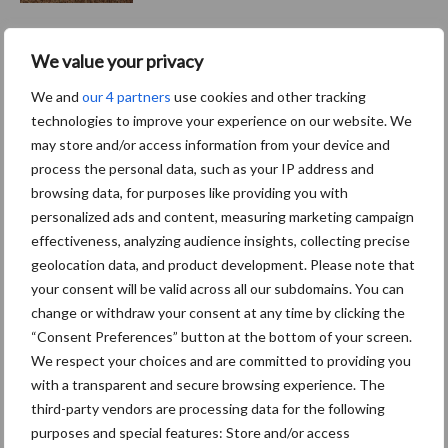
We value your privacy
EU-pluimveesector groeit
door, maar tempo vlakt af
We and
our 4 partners
use cookies and other tracking
technologies to improve your experience on our website. We
may store and/or access information from your device and
process the personal data, such as your IP address and
browsing data, for purposes like providing you with
personalized ads and content, measuring marketing campaign
Themapagina's
effectiveness, analyzing audience insights, collecting precise
geolocation data, and product development. Please note that
Wet en regelgeving
Diergezondheid
Marktp
your consent will be valid across all our subdomains. You can
change or withdraw your consent at any time by clicking the
“Consent Preferences” button at the bottom of your screen.
We respect your choices and are committed to providing you
with a transparent and secure browsing experience. The
Pluimveerechten
Stikstof
third-party vendors are processing data for the following
purposes and special features: Store and/or access