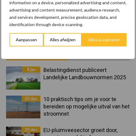
information on a device, personalized advertising and content,
advertising and content measurement, audience research,
and services development, precise geolocation data, and
Toon meer
identification through device scanning.
Aanpassen
Alles afwijzen
Alles accepteren
Primaire
Recent nieuws
Partner nieuws
Sidebar
8 jan
Belastingdienst publiceert
Landelijke Landbouwnormen 2025
23 dec
10 praktisch tips om je voor te
bereiden op mogelijke uitval van het
stroomnet
23 dec
EU-pluimveesector groeit door,