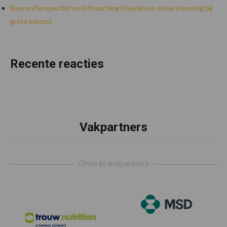
BoerenPerspectief en Erfcoaching Overijssel: ondersteuning bij
grote keuzes
Recente reacties
Vakpartners
Footer
Onze brandpartners