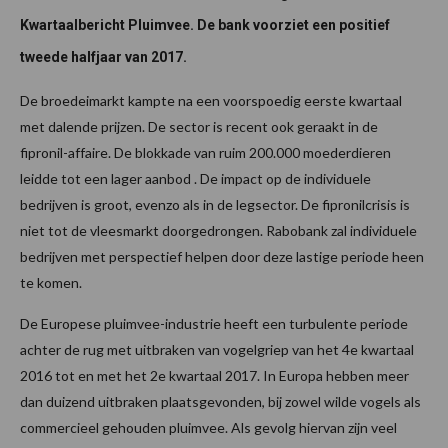
Kwartaalbericht Pluimvee. De bank voorziet een positief
tweede halfjaar van 2017.
De broedeimarkt kampte na een voorspoedig eerste kwartaal
met dalende prijzen. De sector is recent ook geraakt in de
fipronil-affaire. De blokkade van ruim 200.000 moederdieren
leidde tot een lager aanbod . De impact op de individuele
bedrijven is groot, evenzo als in de legsector. De fipronilcrisis is
niet tot de vleesmarkt doorgedrongen. Rabobank zal individuele
bedrijven met perspectief helpen door deze lastige periode heen
te komen.
De Europese pluimvee-industrie heeft een turbulente periode
achter de rug met uitbraken van vogelgriep van het 4e kwartaal
2016 tot en met het 2e kwartaal 2017. In Europa hebben meer
dan duizend uitbraken plaatsgevonden, bij zowel wilde vogels als
commercieel gehouden pluimvee. Als gevolg hiervan zijn veel