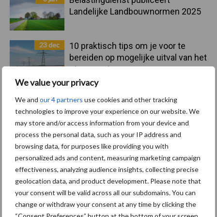
Landelijke Landbouwnormen 2025
23 dec
10 praktisch tips om je voor te
bereiden op mogelijke uitval van het
stroomnet
We value your privacy
23 dec
EU-pluimveesector groeit door,
We and
our 4 partners
use cookies and other tracking
maar tempo vlakt af
technologies to improve your experience on our website. We
may store and/or access information from your device and
process the personal data, such as your IP address and
22 dec
Kwaliteit als wapen tegen
browsing data, for purposes like providing you with
internationale handelsdruk in de
personalized ads and content, measuring marketing campaign
veeteeltsector
effectiveness, analyzing audience insights, collecting precise
geolocation data, and product development. Please note that
22 dec
BoerenPerspectief en Erfcoaching
your consent will be valid across all our subdomains. You can
Overijssel: ondersteuning bij grote
change or withdraw your consent at any time by clicking the
keuzes
“Consent Preferences” button at the bottom of your screen.