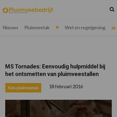
Spring
Door
Spring
Spring
naar
naar
naar
naar
Zoek
Z
pluimveebedrijf.nl
Nieuws
de
de
de
de
hoofdnavigatie
hoofd
eerste
voettekst
voor
inhoud
sidebar
de
Nieuws
Pluimveetak
Wet en regelgeving
pluimveehouder
MS Tornades: Eenvoudig hulpmiddel bij
het ontsmetten van pluimveestallen
18 februari 2016
Kies pluimveetak