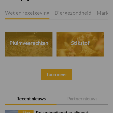
Wet en regelgeving
Diergezondheid
Marktp
Pluimveerechten
Stikstof
Toon meer
Primaire
Recent nieuws
Partner nieuws
Sidebar
8 jan
Belastingdienst publiceert