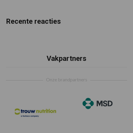
Recente reacties
Vakpartners
Footer
Onze brandpartners