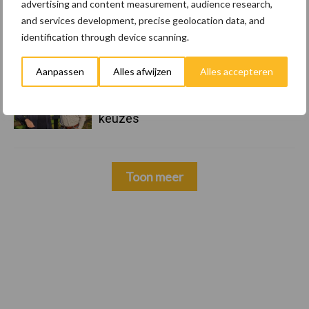
advertising and content measurement, audience research,
22 dec
Kwaliteit als wapen tegen
and services development, precise geolocation data, and
internationale handelsdruk in de
identification through device scanning.
veeteeltsector
Aanpassen
Alles afwijzen
Alles accepteren
22 dec
BoerenPerspectief en Erfcoaching
Overijssel: ondersteuning bij grote
keuzes
Toon meer