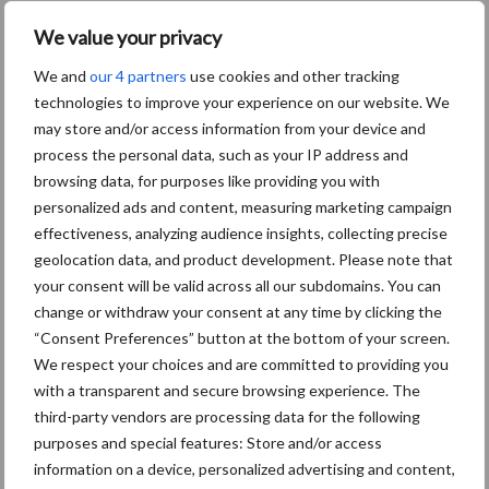
Toon meer
We value your privacy
We and
our 4 partners
use cookies and other tracking
technologies to improve your experience on our website. We
Primaire
may store and/or access information from your device and
Recent nieuws
Partner nieuws
process the personal data, such as your IP address and
Sidebar
browsing data, for purposes like providing you with
8 jan
Belastingdienst publiceert
personalized ads and content, measuring marketing campaign
Landelijke Landbouwnormen 2025
effectiveness, analyzing audience insights, collecting precise
geolocation data, and product development. Please note that
your consent will be valid across all our subdomains. You can
23 dec
10 praktisch tips om je voor te
change or withdraw your consent at any time by clicking the
bereiden op mogelijke uitval van het
“Consent Preferences” button at the bottom of your screen.
stroomnet
We respect your choices and are committed to providing you
with a transparent and secure browsing experience. The
23 dec
EU-pluimveesector groeit door,
third-party vendors are processing data for the following
maar tempo vlakt af
purposes and special features: Store and/or access
information on a device, personalized advertising and content,