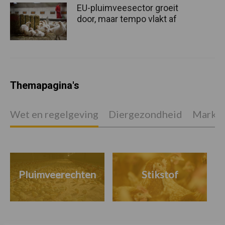
EU-pluimveesector groeit
door, maar tempo vlakt af
Themapagina's
Wet en regelgeving
Diergezondheid
Marktp
Pluimveerechten
Stikstof