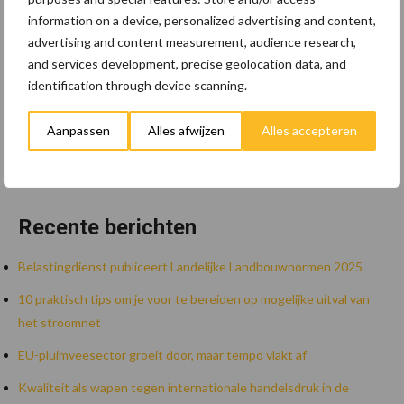
information on a device, personalized advertising and content,
advertising and content measurement, audience research,
and services development, precise geolocation data, and
identification through device scanning.
Aanpassen
Alles afwijzen
Alles accepteren
Zoeken...
Zoek
Recente berichten
Belastingdienst publiceert Landelijke Landbouwnormen 2025
10 praktisch tips om je voor te bereiden op mogelijke uitval van
het stroomnet
EU-pluimveesector groeit door, maar tempo vlakt af
Kwaliteit als wapen tegen internationale handelsdruk in de