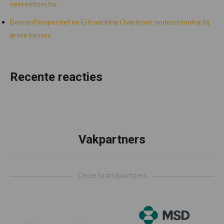
veeteeltsector
BoerenPerspectief en Erfcoaching Overijssel: ondersteuning bij
grote keuzes
Recente reacties
Vakpartners
Footer
Onze brandpartners