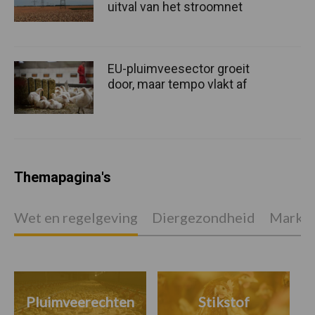
uitval van het stroomnet
EU-pluimveesector groeit
door, maar tempo vlakt af
Themapagina's
Wet en regelgeving
Diergezondheid
Marktp
Pluimveerechten
Stikstof