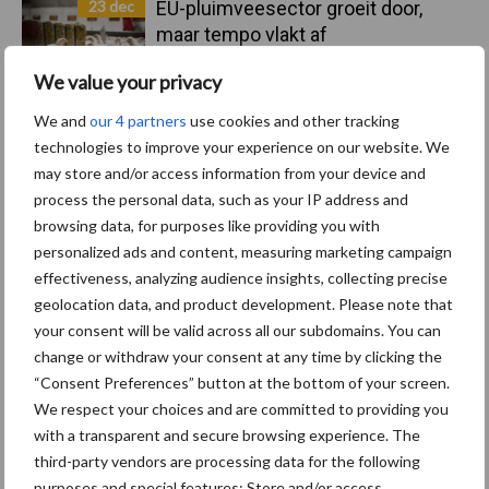
23 dec
EU-pluimveesector groeit door,
maar tempo vlakt af
We value your privacy
22 dec
Kwaliteit als wapen tegen
We and
our 4 partners
use cookies and other tracking
internationale handelsdruk in de
technologies to improve your experience on our website. We
veeteeltsector
may store and/or access information from your device and
process the personal data, such as your IP address and
22 dec
BoerenPerspectief en Erfcoaching
browsing data, for purposes like providing you with
Overijssel: ondersteuning bij grote
personalized ads and content, measuring marketing campaign
keuzes
effectiveness, analyzing audience insights, collecting precise
geolocation data, and product development. Please note that
your consent will be valid across all our subdomains. You can
change or withdraw your consent at any time by clicking the
Toon meer
“Consent Preferences” button at the bottom of your screen.
We respect your choices and are committed to providing you
with a transparent and secure browsing experience. The
third-party vendors are processing data for the following
purposes and special features: Store and/or access