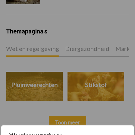
Themapagina's
Wet en regelgeving
Diergezondheid
Marktp
Pluimveerechten
Stikstof
Toon meer