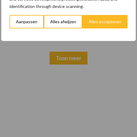
veeteeltsector
identification through device scanning.
22 dec
BoerenPerspectief en Erfcoaching
Aanpassen
Alles afwijzen
Alles accepteren
Overijssel: ondersteuning bij grote
keuzes
Toon meer