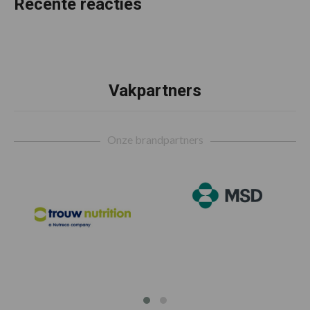
Recente reacties
Vakpartners
Footer
Onze brandpartners