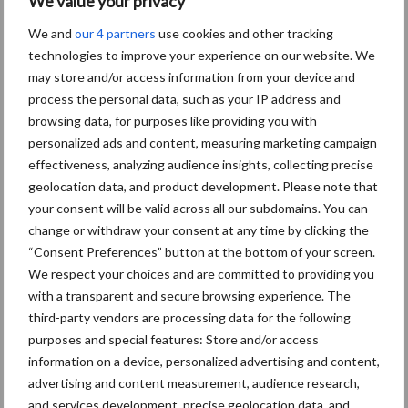
We value your privacy
We and
our 4 partners
use cookies and other tracking
Primaire
Recent nieuws
Partner nieuws
technologies to improve your experience on our website. We
Sidebar
may store and/or access information from your device and
process the personal data, such as your IP address and
8 jan
Belastingdienst publiceert
browsing data, for purposes like providing you with
Landelijke Landbouwnormen 2025
personalized ads and content, measuring marketing campaign
effectiveness, analyzing audience insights, collecting precise
23 dec
10 praktisch tips om je voor te
geolocation data, and product development. Please note that
bereiden op mogelijke uitval van het
your consent will be valid across all our subdomains. You can
stroomnet
change or withdraw your consent at any time by clicking the
“Consent Preferences” button at the bottom of your screen.
We respect your choices and are committed to providing you
23 dec
EU-pluimveesector groeit door,
with a transparent and secure browsing experience. The
maar tempo vlakt af
third-party vendors are processing data for the following
purposes and special features: Store and/or access
information on a device, personalized advertising and content,
22 dec
Kwaliteit als wapen tegen
advertising and content measurement, audience research,
internationale handelsdruk in de
and services development, precise geolocation data, and