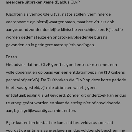
meerdere uitbraken gemeld.", aldus CLvP
Klachten als verhoogde uitval, natte stallen, verminderde
voeropname zijn hierbij waargenomen, maar het virus is ook
aangetoond zonder duidelijke klinische verschijnselen. Bij sectie
worden oedemateuze en ontstoken/bloederige bursa’s
gevonden en in geringere mate spierbloedingen.
Enten
Het advies dat het CLvP geeft is goed enten. Enten met een
volle dosering en op basis van een entdatumbepaling (18 kuikens
per stal of per VB). De 7 uitbraken die CLvP op deze korte periode
heeft vastgesteld, zijn alle uitbraken waarbij geen
entdatumbepaling is uitgevoerd. Zonder dit onderzoek kan er dus
te vroeg geënt worden en slaat de enting niet of onvoldoende
aan, bijna gelijkwaardig aan niet enten.
Bij te laat enten bestaat de kans dat het veldvirus toeslaat
voordat de enting is aangeslagen en dus voldoende bescherming