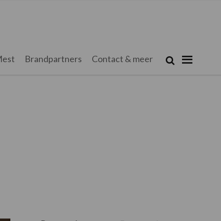
Zoeken...
est
Brandpartners
Contact & meer
Zoek