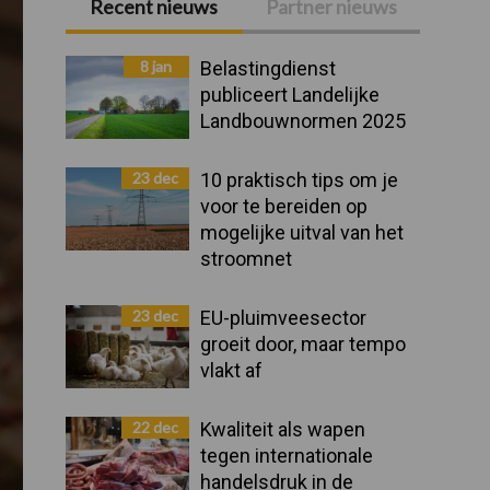
Recent nieuws
Partner nieuws
Primaire
Sidebar
8 jan
Belastingdienst
publiceert Landelijke
Landbouwnormen 2025
23 dec
10 praktisch tips om je
voor te bereiden op
mogelijke uitval van het
stroomnet
23 dec
EU-pluimveesector
groeit door, maar tempo
vlakt af
22 dec
Kwaliteit als wapen
tegen internationale
handelsdruk in de