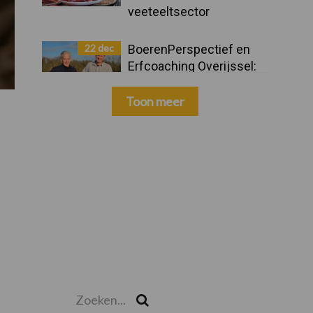
veeteeltsector
22 dec
BoerenPerspectief en
Erfcoaching Overijssel:
ondersteuning bij grote
keuzes
Toon meer
Zoeken...
Zoek