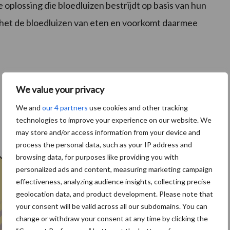
oplossing die bloedluizen bestrijdt op basis van hun
t het de bloedluizen van eten en voorkomt daarmee
We value your privacy
We and
our 4 partners
use cookies and other tracking
technologies to improve your experience on our website. We
may store and/or access information from your device and
process the personal data, such as your IP address and
browsing data, for purposes like providing you with
personalized ads and content, measuring marketing campaign
effectiveness, analyzing audience insights, collecting precise
geolocation data, and product development. Please note that
your consent will be valid across all our subdomains. You can
change or withdraw your consent at any time by clicking the