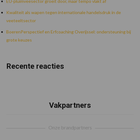
EU-pluimveesector groeit door, maar tempo vlakt af
Kwaliteit als wapen tegen internationale handelsdruk in de
veeteeltsector
BoerenPerspectief en Erfcoaching Overijssel: ondersteuning bij
grote keuzes
Recente reacties
Vakpartners
Footer
Onze brandpartners