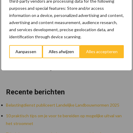
third-party vendors are processing data for the following
purposes and special features: Store and/or access
information on a device, personalized advertising and content,
advertising and content measurement, audience research,
and services development, precise geolocation data, and
identification through device scanning.
Aanpassen
Alles afwijzen
Alles accepteren
Zoeken...
Zoek
Recente berichten
Belastingdienst publiceert Landelijke Landbouwnormen 2025
10 praktisch tips om je voor te bereiden op mogelijke uitval van
het stroomnet