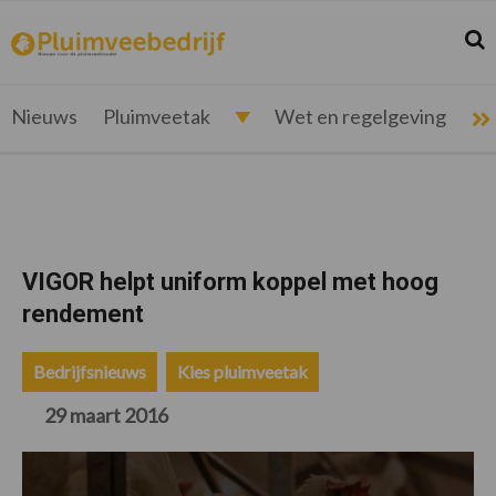
Spring
Door
Spring
Spring
naar
naar
naar
naar
Zoek
Z
pluimveebedrijf.nl
Nieuws
de
de
de
de
hoofdnavigatie
hoofd
eerste
voettekst
voor
inhoud
sidebar
de
Nieuws
Pluimveetak
Wet en regelgeving
pluimveehouder
VIGOR helpt uniform koppel met hoog
rendement
Bedrijfsnieuws
Kies pluimveetak
29 maart 2016