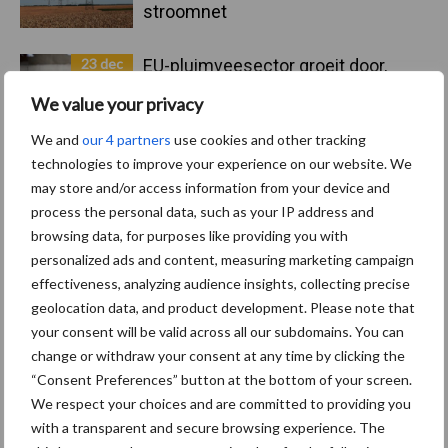
stroomnet
23 dec
EU-pluimveesector groeit door,
maar tempo vlakt af
We value your privacy
We and
our 4 partners
use cookies and other tracking
22 dec
Kwaliteit als wapen tegen
technologies to improve your experience on our website. We
internationale handelsdruk in de
may store and/or access information from your device and
veeteeltsector
process the personal data, such as your IP address and
browsing data, for purposes like providing you with
personalized ads and content, measuring marketing campaign
22 dec
BoerenPerspectief en Erfcoaching
effectiveness, analyzing audience insights, collecting precise
Overijssel: ondersteuning bij grote
geolocation data, and product development. Please note that
keuzes
your consent will be valid across all our subdomains. You can
change or withdraw your consent at any time by clicking the
“Consent Preferences” button at the bottom of your screen.
Toon meer
We respect your choices and are committed to providing you
with a transparent and secure browsing experience. The