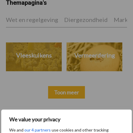
Themapagina's
Wet en regelgeving
Diergezondheid
Marktp
Vleeskuikens
Vermeerdering
Toon meer
Primaire
We value your privacy
Recent nieuws
Partner nieuws
Sidebar
We and
our 4 partners
use cookies and other tracking