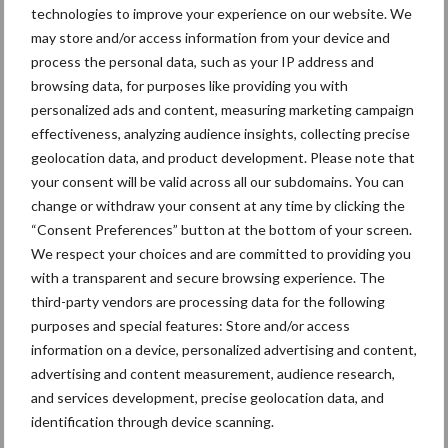
technologies to improve your experience on our website. We
8 jan
Belastingdienst publiceert
may store and/or access information from your device and
Landelijke Landbouwnormen 2025
process the personal data, such as your IP address and
browsing data, for purposes like providing you with
23 dec
10 praktisch tips om je voor te
personalized ads and content, measuring marketing campaign
bereiden op mogelijke uitval van het
effectiveness, analyzing audience insights, collecting precise
stroomnet
geolocation data, and product development. Please note that
your consent will be valid across all our subdomains. You can
change or withdraw your consent at any time by clicking the
23 dec
EU-pluimveesector groeit door,
“Consent Preferences” button at the bottom of your screen.
maar tempo vlakt af
We respect your choices and are committed to providing you
with a transparent and secure browsing experience. The
third-party vendors are processing data for the following
22 dec
Kwaliteit als wapen tegen
purposes and special features: Store and/or access
internationale handelsdruk in de
information on a device, personalized advertising and content,
veeteeltsector
advertising and content measurement, audience research,
and services development, precise geolocation data, and
22 dec
BoerenPerspectief en Erfcoaching
identification through device scanning.
Overijssel: ondersteuning bij grote