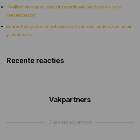
Kwaliteit als wapen tegen internationale handelsdruk in de
veeteeltsector
BoerenPerspectief en Erfcoaching Overijssel: ondersteuning bij
grote keuzes
Recente reacties
Vakpartners
Footer
Onze brandpartners