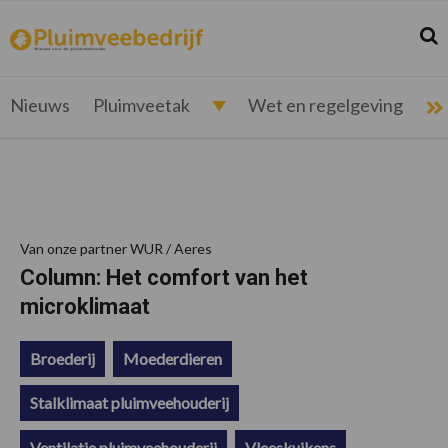
Spring
Door
Spring
Spring
naar
naar
naar
naar
Zoek
Z
pluimveebedrijf.nl
Nieuws
de
de
de
de
hoofdnavigatie
hoofd
eerste
voettekst
voor
inhoud
sidebar
de
Nieuws
Pluimveetak
Wet en regelgeving
pluimveehouder
Van onze partner WUR / Aeres
Column: Het comfort van het
microklimaat
Broederij
Moederdieren
Stalklimaat pluimveehouderij
Ventilatie pluimveehouderij
Vleeskuikens