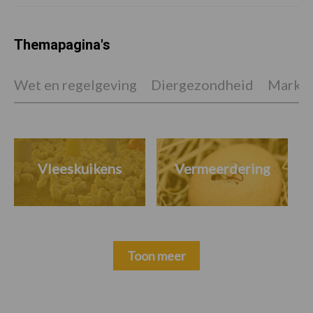
Themapagina's
Wet en regelgeving
Diergezondheid
Marktp
Vleeskuikens
Vermeerdering
Toon meer