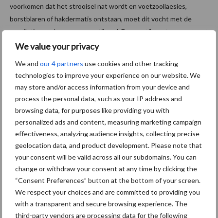
voorkomen dat het strooisel nat wordt en voetzoollaesies,
borstblaren of hakdermatis ontstaan, moet dit vocht met de
ventilatie worden weg geventileerd. Een ventilator transporteert
dus niet alleen CO
en NH
, maar vooral H
O. Een
We value your privacy
2
3
2
rekenvoorbeeld maakt dit inzichtelijk. In een stal met 40.000
We and
our 4 partners
use cookies and other tracking
vleeskuikens van 21 dagen leeftijd bedraagt de dagelijkse
technologies to improve your experience on our website. We
wateropname ongeveer ca. 6000 liter. Hiervan wordt ca. 1800
may store and/or access information from your device and
liter als spiermassa vastgelegd. De dagelijkse groei bedraagt
process the personal data, such as your IP address and
namelijk ca. 70 gram, waarvan ca. 66% uit vocht bestaat. Per dag
browsing data, for purposes like providing you with
moet dus ca. 4200 liter water met de ventilatie worden
personalized ads and content, measuring marketing campaign
afgevoerd. Dat is met 175 liter vocht per uur (oftewel 5 gram
effectiveness, analyzing audience insights, collecting precise
3
water per m
lucht) meer dan menigeen zou verwachten.
geolocation data, and product development. Please note that
your consent will be valid across all our subdomains. You can
Indirecte verwarming
change or withdraw your consent at any time by clicking the
“Consent Preferences” button at the bottom of your screen.
We respect your choices and are committed to providing you
Een optimaal microklimaat voor het vleeskuiken houdt dus in dat
with a transparent and secure browsing experience. The
het kuiken zich continu in de comfortzone bevindt. Deze
third-party vendors are processing data for the following