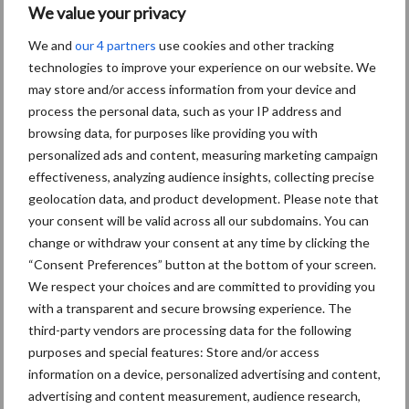
We value your privacy
We and
our 4 partners
use cookies and other tracking
Primaire
technologies to improve your experience on our website. We
Recent nieuws
Partner nieuws
may store and/or access information from your device and
Sidebar
process the personal data, such as your IP address and
8 jan
Belastingdienst publiceert
browsing data, for purposes like providing you with
Landelijke Landbouwnormen 2025
personalized ads and content, measuring marketing campaign
effectiveness, analyzing audience insights, collecting precise
geolocation data, and product development. Please note that
23 dec
10 praktisch tips om je voor te
your consent will be valid across all our subdomains. You can
bereiden op mogelijke uitval van het
change or withdraw your consent at any time by clicking the
stroomnet
“Consent Preferences” button at the bottom of your screen.
We respect your choices and are committed to providing you
23 dec
EU-pluimveesector groeit door,
with a transparent and secure browsing experience. The
maar tempo vlakt af
third-party vendors are processing data for the following
purposes and special features: Store and/or access
information on a device, personalized advertising and content,
22 dec
Kwaliteit als wapen tegen
advertising and content measurement, audience research,