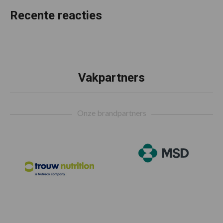
Recente reacties
Vakpartners
Footer
Onze brandpartners