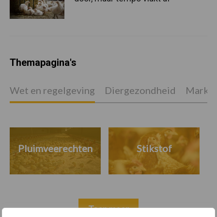
Themapagina's
Wet en regelgeving
Diergezondheid
Marktp
Pluimveerechten
Stikstof
Toon meer