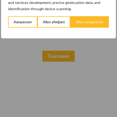
internationale handelsdruk in de
and services development, precise geolocation data, and
veeteeltsector
identification through device scanning.
22 dec
BoerenPerspectief en Erfcoaching
Aanpassen
Alles afwijzen
Alles accepteren
Overijssel: ondersteuning bij grote
keuzes
Toon meer