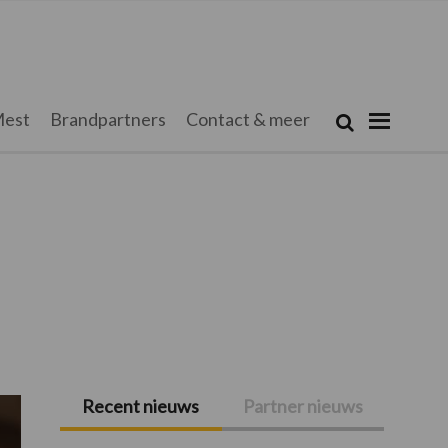
Zoeken...
est
Brandpartners
Contact & meer
Zoek
Recent nieuws
Partner nieuws
Primaire