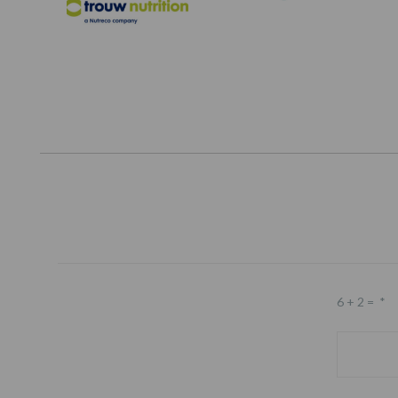
6 + 2 =
*