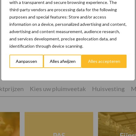
with a transparent and secure browsing experience. The
third-party vendors are processing data for the following
purposes and special features: Store and/or access
information on a device, personalized advertising and content,
advertising and content measurement, audience research,
10 praktisch tips om je voor te bereiden
and services development, precise geolocation data, and
op mogelijke uitval van het stroomnet
identification through device scanning.
Aanpassen
Alles afwijzen
Alles accepteren
tprijzen
Kies uw pluimveetak
Huisvesting
M
PAS
Fijns