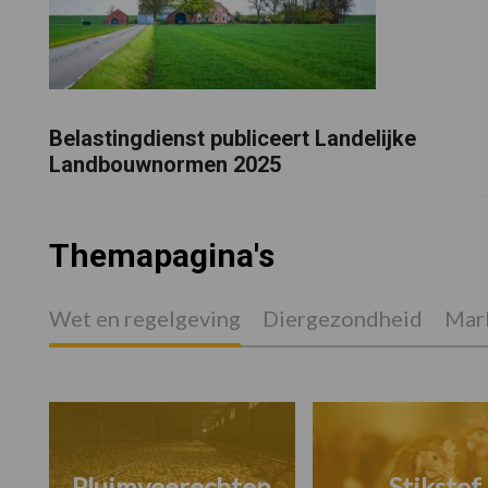
Belastingdienst publiceert Landelijke
Landbouwnormen 2025
Themapagina's
Wet en regelgeving
Diergezondheid
Mark
Pluimveerechten
Stikstof