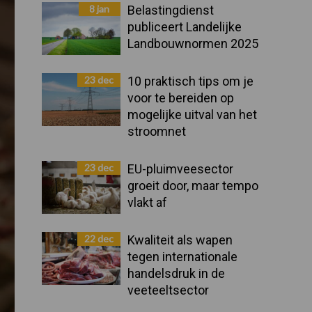
Sidebar
8 jan
Belastingdienst
publiceert Landelijke
Landbouwnormen 2025
23 dec
10 praktisch tips om je
voor te bereiden op
mogelijke uitval van het
stroomnet
23 dec
EU-pluimveesector
groeit door, maar tempo
vlakt af
22 dec
Kwaliteit als wapen
tegen internationale
handelsdruk in de
veeteeltsector