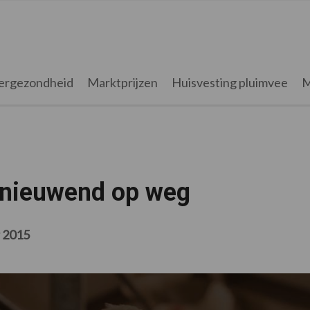
ergezondheid
Marktprijzen
Huisvesting pluimvee
M
rnieuwend op weg
r 2015