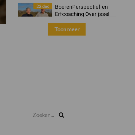
22 dec
BoerenPerspectief en
Erfcoaching Overijssel:
ondersteuning bij grote
keuzes
Toon meer
Zoeken...
Zoek