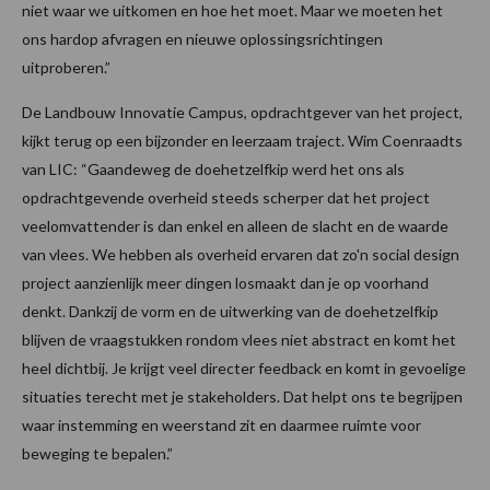
niet waar we uitkomen en hoe het moet. Maar we moeten het
ons hardop afvragen en nieuwe oplossingsrichtingen
uitproberen.”
De Landbouw Innovatie Campus, opdrachtgever van het project,
kijkt terug op een bijzonder en leerzaam traject. Wim Coenraadts
van LIC: “Gaandeweg de doehetzelfkip werd het ons als
opdrachtgevende overheid steeds scherper dat het project
veelomvattender is dan enkel en alleen de slacht en de waarde
van vlees. We hebben als overheid ervaren dat zo'n social design
project aanzienlijk meer dingen losmaakt dan je op voorhand
denkt. Dankzij de vorm en de uitwerking van de doehetzelfkip
blijven de vraagstukken rondom vlees niet abstract en komt het
heel dichtbij. Je krijgt veel directer feedback en komt in gevoelige
situaties terecht met je stakeholders. Dat helpt ons te begrijpen
waar instemming en weerstand zit en daarmee ruimte voor
beweging te bepalen.”