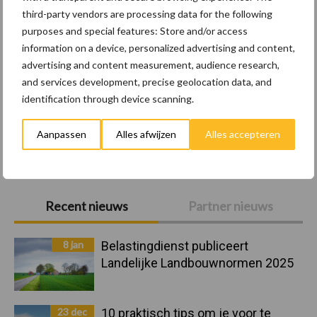
third-party vendors are processing data for the following
purposes and special features: Store and/or access
Vleeskuikens
Vermeerdering
information on a device, personalized advertising and content,
advertising and content measurement, audience research,
and services development, precise geolocation data, and
identification through device scanning.
Aanpassen
Alles afwijzen
Alles accepteren
Toon meer
Primaire
Recent nieuws
Partner nieuws
Sidebar
8 jan
Belastingdienst publiceert
Landelijke Landbouwnormen 2025
23 dec
10 praktisch tips om je voor te