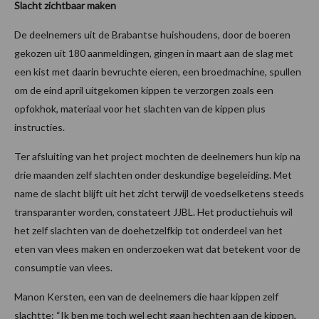
Slacht zichtbaar maken
De deelnemers uit de Brabantse huishoudens, door de boeren
gekozen uit 180 aanmeldingen, gingen in maart aan de slag met
een kist met daarin bevruchte eieren, een broedmachine, spullen
om de eind april uitgekomen kippen te verzorgen zoals een
opfokhok, materiaal voor het slachten van de kippen plus
instructies.
Ter afsluiting van het project mochten de deelnemers hun kip na
drie maanden zelf slachten onder deskundige begeleiding. Met
name de slacht blijft uit het zicht terwijl de voedselketens steeds
transparanter worden, constateert JJBL. Het productiehuis wil
het zelf slachten van de doehetzelfkip tot onderdeel van het
eten van vlees maken en onderzoeken wat dat betekent voor de
consumptie van vlees.
Manon Kersten, een van de deelnemers die haar kippen zelf
slachtte: “Ik ben me toch wel echt gaan hechten aan de kippen,