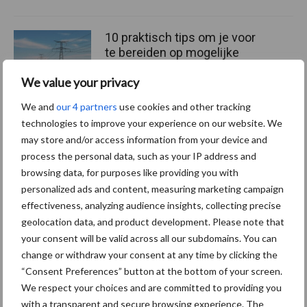
10 praktisch tips om je voor
te bereiden op mogelijke
uitval van het stroomnet
We value your privacy
We and
our 4 partners
use cookies and other tracking
technologies to improve your experience on our website. We
EU-pluimveesector groeit
may store and/or access information from your device and
door, maar tempo vlakt af
process the personal data, such as your IP address and
browsing data, for purposes like providing you with
personalized ads and content, measuring marketing campaign
effectiveness, analyzing audience insights, collecting precise
geolocation data, and product development. Please note that
Themapagina's
your consent will be valid across all our subdomains. You can
change or withdraw your consent at any time by clicking the
Wet en regelgeving
Diergezondheid
Marktp
“Consent Preferences” button at the bottom of your screen.
We respect your choices and are committed to providing you
with a transparent and secure browsing experience. The