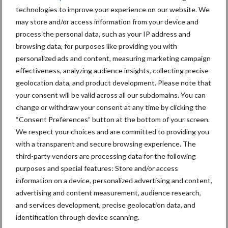
technologies to improve your experience on our website. We
8 jan
Belastingdienst publiceert
may store and/or access information from your device and
Landelijke Landbouwnormen 2025
process the personal data, such as your IP address and
browsing data, for purposes like providing you with
personalized ads and content, measuring marketing campaign
23 dec
10 praktisch tips om je voor te
effectiveness, analyzing audience insights, collecting precise
bereiden op mogelijke uitval van het
geolocation data, and product development. Please note that
stroomnet
your consent will be valid across all our subdomains. You can
change or withdraw your consent at any time by clicking the
23 dec
EU-pluimveesector groeit door,
“Consent Preferences” button at the bottom of your screen.
maar tempo vlakt af
We respect your choices and are committed to providing you
with a transparent and secure browsing experience. The
third-party vendors are processing data for the following
22 dec
Kwaliteit als wapen tegen
purposes and special features: Store and/or access
internationale handelsdruk in de
information on a device, personalized advertising and content,
veeteeltsector
advertising and content measurement, audience research,
and services development, precise geolocation data, and
22 dec
BoerenPerspectief en Erfcoaching
identification through device scanning.
Overijssel: ondersteuning bij grote