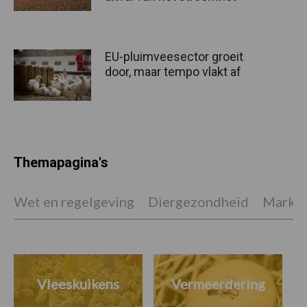
EU-pluimveesector groeit
door, maar tempo vlakt af
Themapagina's
Wet en regelgeving
Diergezondheid
Marktp
Vleeskuikens
Vermeerdering