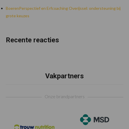
BoerenPerspectief en Erfcoaching Overijssel: ondersteuning bij
grote keuzes
Recente reacties
Vakpartners
Footer
Onze brandpartners