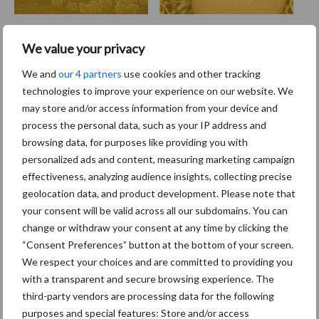
We value your privacy
Toon meer
We and
our 4 partners
use cookies and other tracking
technologies to improve your experience on our website. We
may store and/or access information from your device and
Primaire
process the personal data, such as your IP address and
Recent nieuws
Partner nieuws
browsing data, for purposes like providing you with
Sidebar
personalized ads and content, measuring marketing campaign
8 jan
Belastingdienst publiceert
effectiveness, analyzing audience insights, collecting precise
Landelijke Landbouwnormen 2025
geolocation data, and product development. Please note that
your consent will be valid across all our subdomains. You can
change or withdraw your consent at any time by clicking the
23 dec
10 praktisch tips om je voor te
“Consent Preferences” button at the bottom of your screen.
bereiden op mogelijke uitval van het
We respect your choices and are committed to providing you
stroomnet
with a transparent and secure browsing experience. The
third-party vendors are processing data for the following
23 dec
EU-pluimveesector groeit door,
purposes and special features: Store and/or access