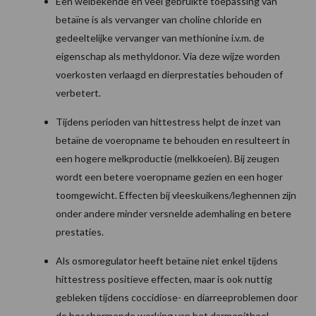
Een welbekende en veel gebruikte toepassing van
betaïne is als vervanger van choline chloride en
gedeeltelijke vervanger van methionine i.v.m. de
eigenschap als methyldonor. Via deze wijze worden
voerkosten verlaagd en dierprestaties behouden of
verbetert.
Tijdens perioden van hittestress helpt de inzet van
betaïne de voeropname te behouden en resulteert in
een hogere melkproductie (melkkoeien). Bij zeugen
wordt een betere voeropname gezien en een hoger
toomgewicht. Effecten bij vleeskuikens/leghennen zijn
onder andere minder versnelde ademhaling en betere
prestaties.
Als osmoregulator heeft betaïne niet enkel tijdens
hittestress positieve effecten, maar is ook nuttig
gebleken tijdens coccidiose- en diarreeproblemen door
de beschermende werking van het darmepitheel.