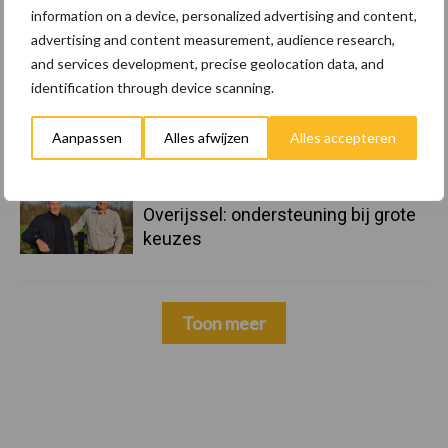
maar tempo vlakt af
information on a device, personalized advertising and content,
advertising and content measurement, audience research,
and services development, precise geolocation data, and
22 dec
Kwaliteit als wapen tegen
identification through device scanning.
internationale handelsdruk in de
veeteeltsector
Aanpassen
Alles afwijzen
Alles accepteren
22 dec
BoerenPerspectief en Erfcoaching
Overijssel: ondersteuning bij grote
keuzes
Toon meer