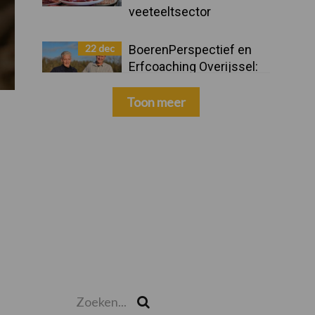
veeteeltsector
22 dec
BoerenPerspectief en
Erfcoaching Overijssel:
ondersteuning bij grote
keuzes
Toon meer
Zoeken...
Zoek