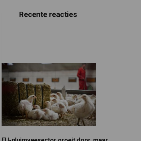
Recente reacties
EU-pluimveesector groeit door, maar