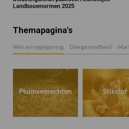
Landbouwnormen 2025
Themapagina's
Wet en regelgeving
Diergezondheid
Mark
Pluimveerechten
Stikstof