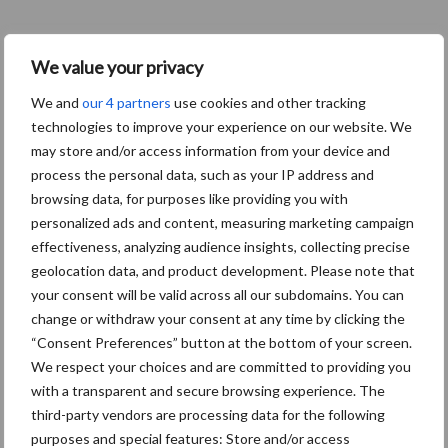
We value your privacy
We and
our 4 partners
use cookies and other tracking
technologies to improve your experience on our website. We
may store and/or access information from your device and
process the personal data, such as your IP address and
browsing data, for purposes like providing you with
personalized ads and content, measuring marketing campaign
effectiveness, analyzing audience insights, collecting precise
geolocation data, and product development. Please note that
your consent will be valid across all our subdomains. You can
change or withdraw your consent at any time by clicking the
“Consent Preferences” button at the bottom of your screen.
We respect your choices and are committed to providing you
with a transparent and secure browsing experience. The
third-party vendors are processing data for the following
purposes and special features: Store and/or access
10 praktisch tips om je voor te bereiden