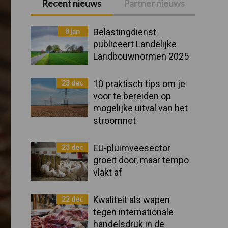
Recent nieuws
Partner nieuws
Primaire
Sidebar
8 jan
Belastingdienst
publiceert Landelijke
Landbouwnormen 2025
23 dec
10 praktisch tips om je
voor te bereiden op
mogelijke uitval van het
stroomnet
23 dec
EU-pluimveesector
groeit door, maar tempo
vlakt af
22 dec
Kwaliteit als wapen
tegen internationale
handelsdruk in de