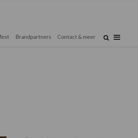
Zoeken...
est
Brandpartners
Contact & meer
Zoek