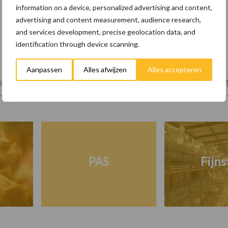
information on a device, personalized advertising and content,
op mogelijke uitval van het stroomnet
advertising and content measurement, audience research,
and services development, precise geolocation data, and
identification through device scanning.
Aanpassen
Alles afwijzen
Alles accepteren
tprijzen
Kies uw pluimveetak
Huisvesting
M
PAS
Fijns