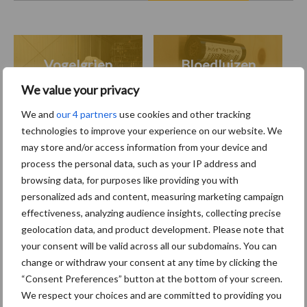
Vogelgriep
Bloedluizen
We value your privacy
We and
our 4 partners
use cookies and other tracking
technologies to improve your experience on our website. We
may store and/or access information from your device and
Toon meer
process the personal data, such as your IP address and
browsing data, for purposes like providing you with
personalized ads and content, measuring marketing campaign
Primaire
effectiveness, analyzing audience insights, collecting precise
Recent nieuws
Partner nieuws
geolocation data, and product development. Please note that
Sidebar
your consent will be valid across all our subdomains. You can
8 jan
Belastingdienst publiceert
change or withdraw your consent at any time by clicking the
Landelijke Landbouwnormen 2025
“Consent Preferences” button at the bottom of your screen.
We respect your choices and are committed to providing you