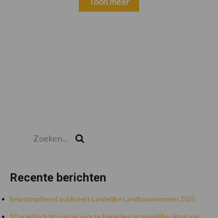
Toon meer
Zoeken...
Zoek
Recente berichten
Belastingdienst publiceert Landelijke Landbouwnormen 2025
10 praktisch tips om je voor te bereiden op mogelijke uitval van