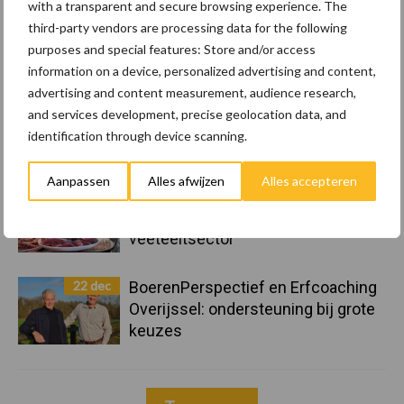
with a transparent and secure browsing experience. The
23 dec
10 praktisch tips om je voor te
third-party vendors are processing data for the following
bereiden op mogelijke uitval van het
purposes and special features: Store and/or access
stroomnet
information on a device, personalized advertising and content,
advertising and content measurement, audience research,
23 dec
EU-pluimveesector groeit door,
and services development, precise geolocation data, and
maar tempo vlakt af
identification through device scanning.
Aanpassen
Alles afwijzen
Alles accepteren
22 dec
Kwaliteit als wapen tegen
internationale handelsdruk in de
veeteeltsector
22 dec
BoerenPerspectief en Erfcoaching
Overijssel: ondersteuning bij grote
keuzes