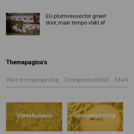
EU-pluimveesector groeit
door, maar tempo vlakt af
Themapagina's
Wet en regelgeving
Diergezondheid
Marktp
Vleeskuikens
Vermeerdering