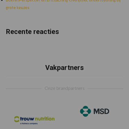
grote keuzes
Recente reacties
Vakpartners
Footer
Onze brandpartners