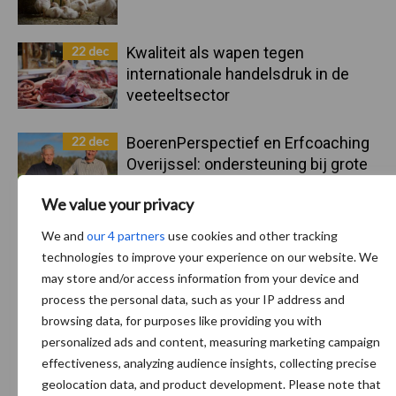
22 dec
Kwaliteit als wapen tegen
internationale handelsdruk in de
veeteeltsector
22 dec
BoerenPerspectief en Erfcoaching
Overijssel: ondersteuning bij grote
keuzes
We value your privacy
We and
our 4 partners
use cookies and other tracking
technologies to improve your experience on our website. We
Toon meer
may store and/or access information from your device and
process the personal data, such as your IP address and
browsing data, for purposes like providing you with
personalized ads and content, measuring marketing campaign
effectiveness, analyzing audience insights, collecting precise
geolocation data, and product development. Please note that