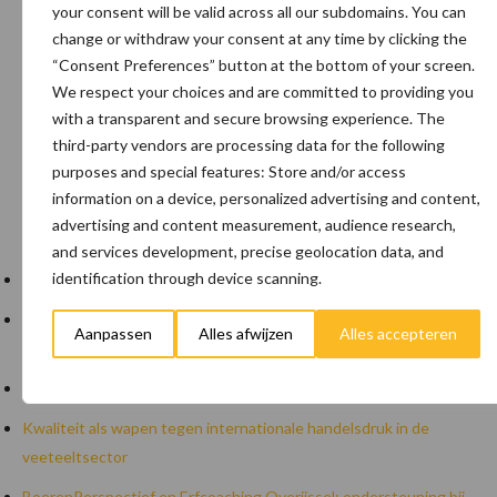
your consent will be valid across all our subdomains. You can
change or withdraw your consent at any time by clicking the
“Consent Preferences” button at the bottom of your screen.
We respect your choices and are committed to providing you
with a transparent and secure browsing experience. The
Zoeken...
Zoek
third-party vendors are processing data for the following
purposes and special features: Store and/or access
information on a device, personalized advertising and content,
advertising and content measurement, audience research,
Recente berichten
and services development, precise geolocation data, and
identification through device scanning.
Belastingdienst publiceert Landelijke Landbouwnormen 2025
10 praktisch tips om je voor te bereiden op mogelijke uitval van
Aanpassen
Alles afwijzen
Alles accepteren
het stroomnet
EU-pluimveesector groeit door, maar tempo vlakt af
Kwaliteit als wapen tegen internationale handelsdruk in de
veeteeltsector
BoerenPerspectief en Erfcoaching Overijssel: ondersteuning bij