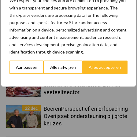
We respect your choices and are committed to providing you
with a transparent and secure browsing experience. The
third-party vendors are processing data for the following
23 dec
10 praktisch tips om je voor te
purposes and special features: Store and/or access
bereiden op mogelijke uitval van het
information on a device, personalized advertising and content,
stroomnet
advertising and content measurement, audience research,
and services development, precise geolocation data, and
23 dec
EU-pluimveesector groeit door,
identification through device scanning.
maar tempo vlakt af
Aanpassen
Alles afwijzen
Alles accepteren
22 dec
Kwaliteit als wapen tegen
internationale handelsdruk in de
veeteeltsector
22 dec
BoerenPerspectief en Erfcoaching
Overijssel: ondersteuning bij grote
keuzes