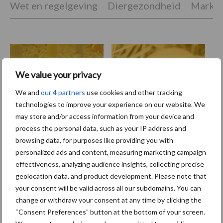
Wet en regelgeving
Diergezondheid
Marktp
Vleeskuikens
Vermeerdering
We value your privacy
We and
our 4 partners
use cookies and other tracking
technologies to improve your experience on our website. We
may store and/or access information from your device and
Toon meer
process the personal data, such as your IP address and
browsing data, for purposes like providing you with
personalized ads and content, measuring marketing campaign
effectiveness, analyzing audience insights, collecting precise
Primaire
Recent nieuws
Partner nieuws
geolocation data, and product development. Please note that
Sidebar
your consent will be valid across all our subdomains. You can
change or withdraw your consent at any time by clicking the
8 jan
Belastingdienst publiceert
“Consent Preferences” button at the bottom of your screen.
Landelijke Landbouwnormen 2025