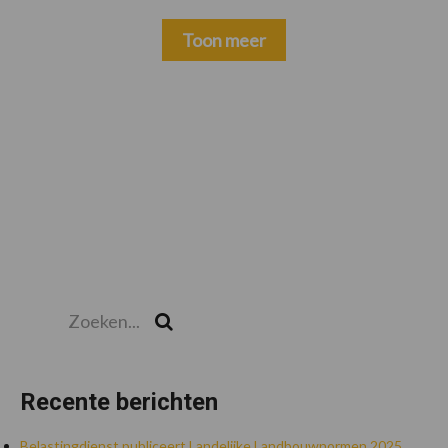
Toon meer
Zoeken...
Zoek
Recente berichten
Belastingdienst publiceert Landelijke Landbouwnormen 2025