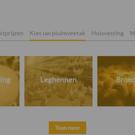
tprijzen
Kies uw pluimveetak
Huisvesting
M
ing
Leghennen
Broed
Toon meer