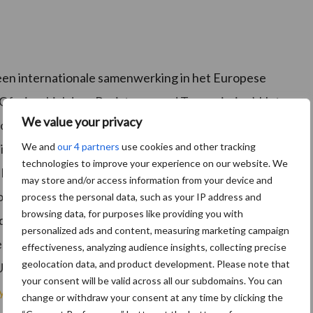
 een internationale samenwerking in het Europese
f microbial drug Resistance and Transmission’. Het
We value your privacy
complexe epidemiologie en ecologie van antimicrobiële
We and
our 4 partners
use cookies and other tracking
 in dieren, de voedselketen en het milieu. Het project
technologies to improve your experience on our website. We
aitske Graveland van de Universiteit Utrecht en
may store and/or access information from your device and
onale team bestaat uit negentien partners uit tien
process the personal data, such as your IP address and
browsing data, for purposes like providing you with
, Denemarken, Polen, Bulgarije, Zwitserland, Italië,
personalized ads and content, measuring marketing campaign
n die een belangrijke rol hebben gespeeld in het
effectiveness, analyzing audience insights, collecting precise
geolocation data, and product development. Please note that
it Utrecht, faculteit Diergeneeskunde en Wageningen
your consent will be valid across all our subdomains. You can
symposium van het EFFORT project
vindt in November
change or withdraw your consent at any time by clicking the