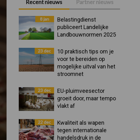
Recent nieuws
Partner nieuws
Primaire
Sidebar
8 jan
Belastingdienst
publiceert Landelijke
Landbouwnormen 2025
23 dec
10 praktisch tips om je
voor te bereiden op
mogelijke uitval van het
stroomnet
23 dec
EU-pluimveesector
groeit door, maar tempo
vlakt af
22 dec
Kwaliteit als wapen
tegen internationale
handelsdruk in de