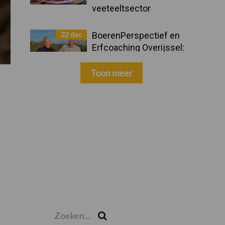
veeteeltsector
22 dec
BoerenPerspectief en
Erfcoaching Overijssel:
ondersteuning bij grote
keuzes
Toon meer
Zoeken...
Zoek