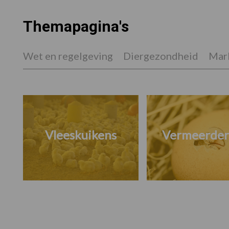
Themapagina's
Wet en regelgeving
Diergezondheid
Mark
Vleeskuikens
Vermeerder