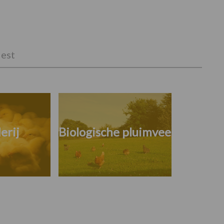
est
erij
Biologische pluimvee