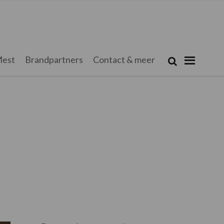
Zoeken...
est
Brandpartners
Contact & meer
Zoek