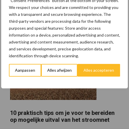
“Consent Preferences” button at the bottom of your screen.
We respect your choices and are committed to providing you
with a transparent and secure browsing experience. The
third-party vendors are processing data for the following
purposes and special features: Store and/or access
information on a device, personalized advertising and content,
advertising and content measurement, audience research,
and services development, precise geolocation data, and
identification through device scanning.
Aanpassen
Alles afwijzen
Alles accepteren
10 praktisch tips om je voor te bereiden
op mogelijke uitval van het stroomnet