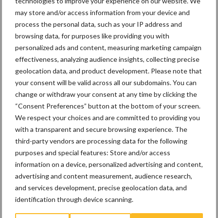
technologies to improve your experience on our website. We
Zoals uit de verdere segmentering bij onder andere
may store and/or access information from your device and
hypermarktketen Real blijkt, is er ruimte aan de bovenkant van de
process the personal data, such as your IP address and
markt. Er is een grote groep consumenten die, onder
browsing data, for purposes like providing you with
toenemende aandacht voor de impact van producten op onze
personalized ads and content, measuring marketing campaign
leefomgeving en gezondheid, wil betalen voor een product met
effectiveness, analyzing audience insights, collecting precise
een goed verhaal, al dan niet lokaal of biologisch-dynamisch. Dit
geolocation data, and product development. Please note that
biedt kansen voor speciaalzaken, kleinere producenten en/of
your consent will be valid across all our subdomains. You can
producenten van lokale producten. De supermarkten en
change or withdraw your consent at any time by clicking the
discounters kunnen zich bij uitstek richten op de lichtgroene
“Consent Preferences” button at the bottom of your screen.
We respect your choices and are committed to providing you
consument en ‘normale’ biologische producten met een relatief
with a transparent and secure browsing experience. The
lagere meerprijs. Daarnaast ligt er voor de kleinere spelers en
third-party vendors are processing data for the following
specialisten nu juist een kans om de donkergroene consument
purposes and special features: Store and/or access
naar zich toe te trekken.
information on a device, personalized advertising and content,
advertising and content measurement, audience research,
Bron:
Rabobank
, 23-01-2019
and services development, precise geolocation data, and
Aanbevolen voor jou!
identification through device scanning.