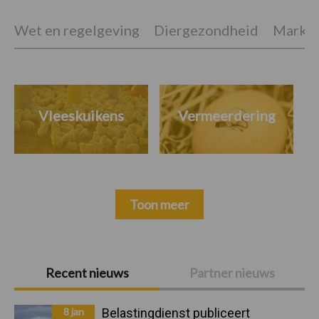
Wet en regelgeving
Diergezondheid
Marktp
Vleeskuikens
Vermeerdering
Toon meer
Primaire
Recent nieuws
Partner nieuws
Sidebar
8 jan
Belastingdienst publiceert