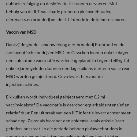
dubbele reiniging en desinfectie te kunnen uitvoeren. Met
behulp van de ILT vaccinatie proberen pluimveehouder,
dierenarts en broederij om de ILT infectie in de kiem te smoren.
Vaccin van MSD
Dankzij de goede samenwerking met broederij Probroed en de
farmaceutische bedrijven MSD en Ceva kon binnen enkele dagen
een subcutane vaccinatie worden ingepland. In tegenstelling tot
enkele jaren geleden kunnen eendagskuikens met een vaccin van
MSD worden geïnjecteerd. Ceva levert hiervoor de
injectiemachines.
Elk kuiken wordt individueel geïnjecteerd met 0,2 ml
vaccinvloeistof. De vaccinatie is daardoor erg arbeidsintensief en
relatief duur. Een uitbraak van een ILT infectie levert echter meer
schade op. Zeker als hierdoor een epidemie, zoals enkele jaren
geleden, ontstaat. In die periode hebben pluimveehouders in
onderling overleg besloten bepaalde bedrijven leeg te laten