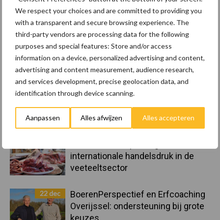
Belastingdienst publiceert
We respect your choices and are committed to providing you
Landelijke Landbouwnormen 2025
with a transparent and secure browsing experience. The
third-party vendors are processing data for the following
purposes and special features: Store and/or access
23 dec
10 praktisch tips om je voor te
information on a device, personalized advertising and content,
bereiden op mogelijke uitval van het
advertising and content measurement, audience research,
stroomnet
and services development, precise geolocation data, and
identification through device scanning.
23 dec
EU-pluimveesector groeit door,
maar tempo vlakt af
Aanpassen
Alles afwijzen
Alles accepteren
22 dec
Kwaliteit als wapen tegen
internationale handelsdruk in de
veeteeltsector
22 dec
BoerenPerspectief en Erfcoaching
Overijssel: ondersteuning bij grote
keuzes