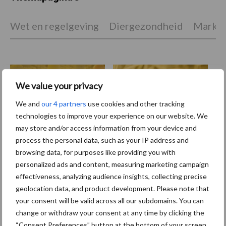
Wet en regelgeving
Diergezondheid
Marktp
We value your privacy
Vleeskuikens
Vermeerdering
We and
our 4 partners
use cookies and other tracking
technologies to improve your experience on our website. We
may store and/or access information from your device and
process the personal data, such as your IP address and
Toon meer
browsing data, for purposes like providing you with
personalized ads and content, measuring marketing campaign
effectiveness, analyzing audience insights, collecting precise
geolocation data, and product development. Please note that
Primaire
Recent nieuws
Partner nieuws
your consent will be valid across all our subdomains. You can
Sidebar
change or withdraw your consent at any time by clicking the
“Consent Preferences” button at the bottom of your screen.
8 jan