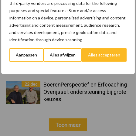
bereiden op mogelijke uitval van het
third-party vendors are processing data for the following
stroomnet
purposes and special features: Store and/or access
information on a device, personalized advertising and content,
23 dec
EU-pluimveesector groeit door,
advertising and content measurement, audience research,
maar tempo vlakt af
and services development, precise geolocation data, and
identification through device scanning.
22 dec
Kwaliteit als wapen tegen
Aanpassen
Alles afwijzen
Alles accepteren
internationale handelsdruk in de
veeteeltsector
22 dec
BoerenPerspectief en Erfcoaching
Overijssel: ondersteuning bij grote
keuzes
Toon meer