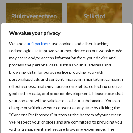
Pluimveerechten
Stikstof
We value your privacy
We and
our 4 partners
use cookies and other tracking
technologies to improve your experience on our website. We
Toon meer
may store and/or access information from your device and
process the personal data, such as your IP address and
browsing data, for purposes like providing you with
Primaire
personalized ads and content, measuring marketing campaign
Recent nieuws
Partner nieuws
effectiveness, analyzing audience insights, collecting precise
Sidebar
geolocation data, and product development. Please note that
8 jan
Belastingdienst publiceert
your consent will be valid across all our subdomains. You can
Landelijke Landbouwnormen 2025
change or withdraw your consent at any time by clicking the
“Consent Preferences” button at the bottom of your screen.
We respect your choices and are committed to providing you
23 dec
10 praktisch tips om je voor te
with a transparent and secure browsing experience. The