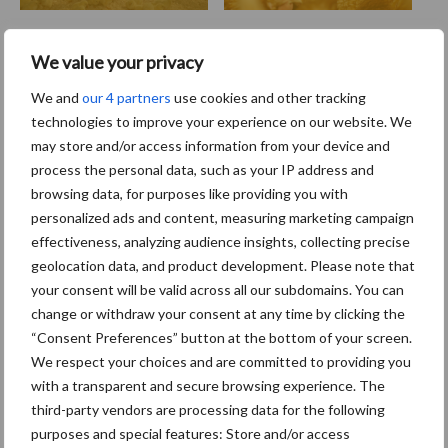
We value your privacy
Toon meer
We and
our 4 partners
use cookies and other tracking
technologies to improve your experience on our website. We
may store and/or access information from your device and
Primaire
process the personal data, such as your IP address and
Recent nieuws
Partner nieuws
browsing data, for purposes like providing you with
Sidebar
personalized ads and content, measuring marketing campaign
8 jan
Belastingdienst publiceert
effectiveness, analyzing audience insights, collecting precise
Landelijke Landbouwnormen 2025
geolocation data, and product development. Please note that
your consent will be valid across all our subdomains. You can
change or withdraw your consent at any time by clicking the
23 dec
10 praktisch tips om je voor te
“Consent Preferences” button at the bottom of your screen.
bereiden op mogelijke uitval van het
We respect your choices and are committed to providing you
stroomnet
with a transparent and secure browsing experience. The
third-party vendors are processing data for the following
23 dec
EU-pluimveesector groeit door,
purposes and special features: Store and/or access