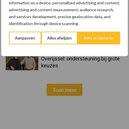
maar tempo vlakt af
information on a device, personalized advertising and content,
advertising and content measurement, audience research,
and services development, precise geolocation data, and
22 dec
Kwaliteit als wapen tegen
identification through device scanning.
internationale handelsdruk in de
veeteeltsector
Aanpassen
Alles afwijzen
Alles accepteren
22 dec
BoerenPerspectief en Erfcoaching
Overijssel: ondersteuning bij grote
keuzes
Toon meer