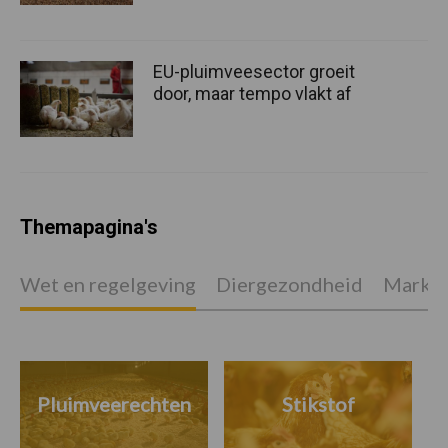
EU-pluimveesector groeit
door, maar tempo vlakt af
Themapagina's
Wet en regelgeving
Diergezondheid
Marktp
Pluimveerechten
Stikstof