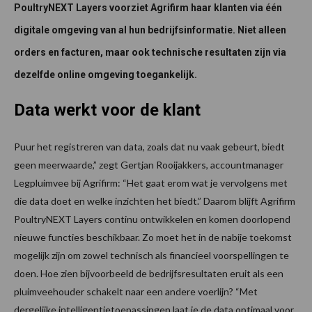
PoultryNEXT Layers voorziet Agrifirm haar klanten via één
digitale omgeving van al hun bedrijfsinformatie. Niet alleen
orders en facturen, maar ook technische resultaten zijn via
dezelfde online omgeving toegankelijk.
Data werkt voor de klant
Puur het registreren van data, zoals dat nu vaak gebeurt, biedt
geen meerwaarde,” zegt Gertjan Rooijakkers, accountmanager
Legpluimvee bij Agrifirm: “Het gaat erom wat je vervolgens met
die data doet en welke inzichten het biedt.” Daarom blijft Agrifirm
PoultryNEXT Layers continu ontwikkelen en komen doorlopend
nieuwe functies beschikbaar. Zo moet het in de nabije toekomst
mogelijk zijn om zowel technisch als financieel voorspellingen te
doen. Hoe zien bijvoorbeeld de bedrijfsresultaten eruit als een
pluimveehouder schakelt naar een andere voerlijn? “Met
dergelijke intelligentietoepassingen laat je de data optimaal voor