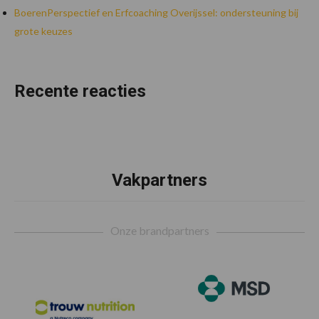
BoerenPerspectief en Erfcoaching Overijssel: ondersteuning bij
grote keuzes
Recente reacties
Vakpartners
Footer
Onze brandpartners