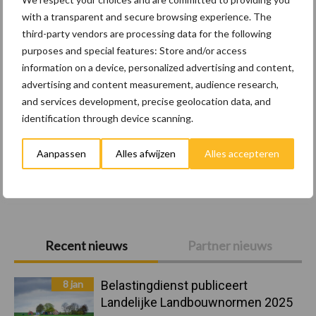
Wet en regelgeving
Diergezondheid
Marktp
with a transparent and secure browsing experience. The
third-party vendors are processing data for the following
purposes and special features: Store and/or access
information on a device, personalized advertising and content,
advertising and content measurement, audience research,
Pluimveerechten
Stikstof
and services development, precise geolocation data, and
identification through device scanning.
Aanpassen
Alles afwijzen
Alles accepteren
Toon meer
Primaire
Recent nieuws
Partner nieuws
Sidebar
8 jan
Belastingdienst publiceert
Landelijke Landbouwnormen 2025