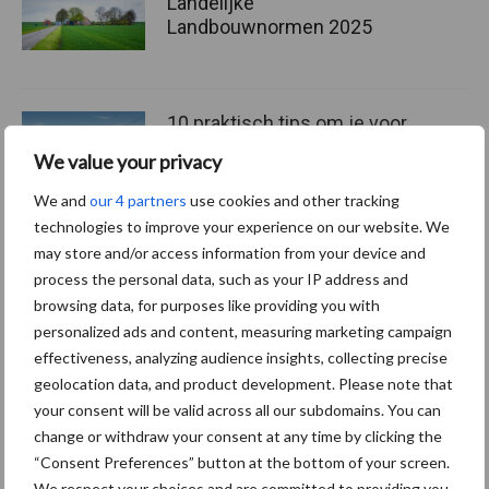
Landelijke
Landbouwnormen 2025
10 praktisch tips om je voor
te bereiden op mogelijke
We value your privacy
uitval van het stroomnet
We and
our 4 partners
use cookies and other tracking
technologies to improve your experience on our website. We
may store and/or access information from your device and
EU-pluimveesector groeit
process the personal data, such as your IP address and
door, maar tempo vlakt af
browsing data, for purposes like providing you with
personalized ads and content, measuring marketing campaign
effectiveness, analyzing audience insights, collecting precise
geolocation data, and product development. Please note that
your consent will be valid across all our subdomains. You can
Themapagina's
change or withdraw your consent at any time by clicking the
“Consent Preferences” button at the bottom of your screen.
We respect your choices and are committed to providing you