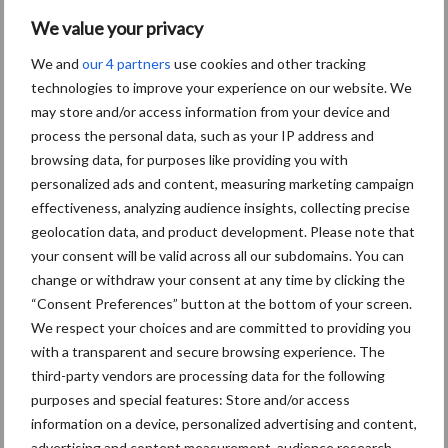
EU-pluimveesector groeit
door, maar tempo vlakt af
We value your privacy
We and
our 4 partners
use cookies and other tracking
technologies to improve your experience on our website. We
may store and/or access information from your device and
process the personal data, such as your IP address and
Themapagina's
browsing data, for purposes like providing you with
personalized ads and content, measuring marketing campaign
effectiveness, analyzing audience insights, collecting precise
Wet en regelgeving
Diergezondheid
Marktp
geolocation data, and product development. Please note that
your consent will be valid across all our subdomains. You can
change or withdraw your consent at any time by clicking the
“Consent Preferences” button at the bottom of your screen.
We respect your choices and are committed to providing you
Pluimveerechten
Stikstof
with a transparent and secure browsing experience. The
third-party vendors are processing data for the following
purposes and special features: Store and/or access
information on a device, personalized advertising and content,
advertising and content measurement, audience research,