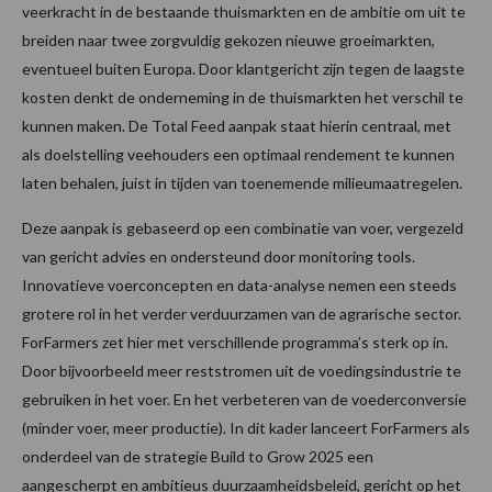
veerkracht in de bestaande thuismarkten en de ambitie om uit te
breiden naar twee zorgvuldig gekozen nieuwe groeimarkten,
eventueel buiten Europa. Door klantgericht zijn tegen de laagste
kosten denkt de onderneming in de thuismarkten het verschil te
kunnen maken. De Total Feed aanpak staat hierin centraal, met
als doelstelling veehouders een optimaal rendement te kunnen
laten behalen, juist in tijden van toenemende milieumaatregelen.
Deze aanpak is gebaseerd op een combinatie van voer, vergezeld
van gericht advies en ondersteund door monitoring tools.
Innovatieve voerconcepten en data-analyse nemen een steeds
grotere rol in het verder verduurzamen van de agrarische sector.
ForFarmers zet hier met verschillende programma’s sterk op in.
Door bijvoorbeeld meer reststromen uit de voedingsindustrie te
gebruiken in het voer. En het verbeteren van de voederconversie
(minder voer, meer productie). In dit kader lanceert ForFarmers als
onderdeel van de strategie Build to Grow 2025 een
aangescherpt en ambitieus duurzaamheidsbeleid, gericht op het