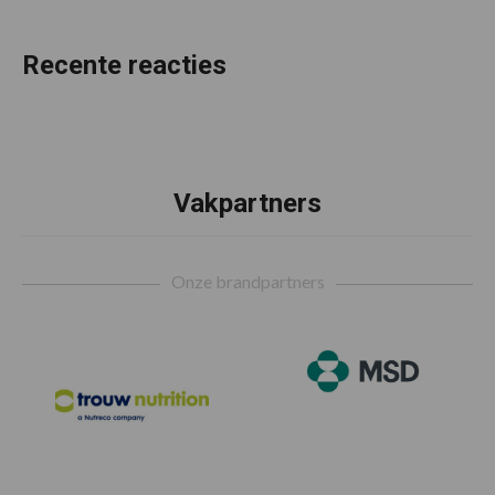
Recente reacties
Vakpartners
Footer
Onze brandpartners