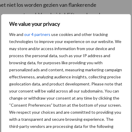
t niet los worden gezien van flankerende
 gepresenteerd. Voor beide blijft goed overleg en
We value your privacy
We and
our 4 partners
use cookies and other tracking
technologies to improve your experience on our website. We
may store and/or access information from your device and
process the personal data, such as your IP address and
browsing data, for purposes like providing you with
personalized ads and content, measuring marketing campaign
effectiveness, analyzing audience insights, collecting precise
geolocation data, and product development. Please note that
your consent will be valid across all our subdomains. You can
change or withdraw your consent at any time by clicking the
“Consent Preferences” button at the bottom of your screen.
We respect your choices and are committed to providing you
with a transparent and secure browsing experience. The
third-party vendors are processing data for the following