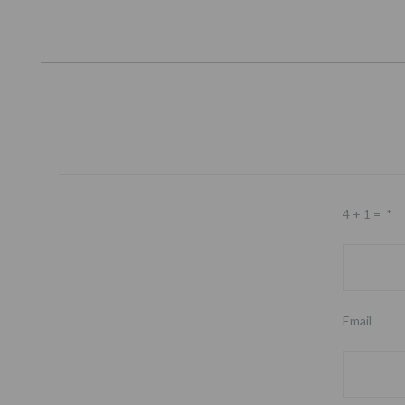
4 + 1 =
*
Email