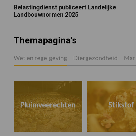
Belastingdienst publiceert Landelijke
Landbouwnormen 2025
Themapagina's
Wet en regelgeving
Diergezondheid
Mark
Pluimveerechten
Stikstof