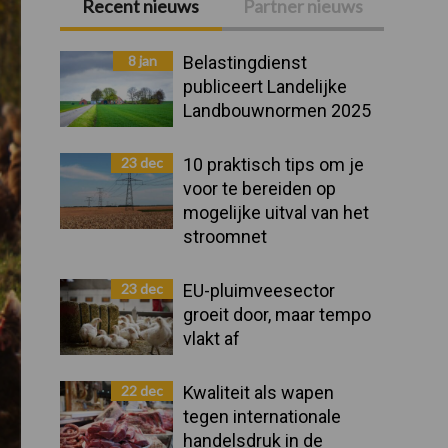
Recent nieuws
Partner nieuws
Primaire
Sidebar
8 jan
Belastingdienst
publiceert Landelijke
Landbouwnormen 2025
23 dec
10 praktisch tips om je
voor te bereiden op
mogelijke uitval van het
stroomnet
23 dec
EU-pluimveesector
groeit door, maar tempo
vlakt af
22 dec
Kwaliteit als wapen
tegen internationale
handelsdruk in de