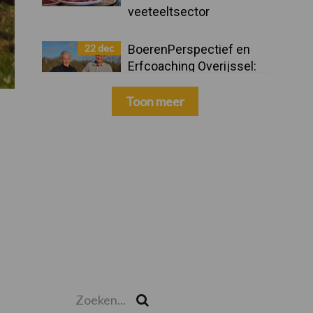
veeteeltsector
22 dec
BoerenPerspectief en
Erfcoaching Overijssel:
ondersteuning bij grote
keuzes
Toon meer
Zoeken...
Zoek