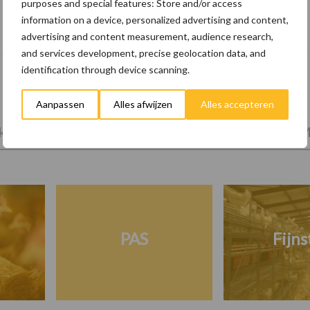
purposes and special features: Store and/or access
10 praktisch tips om je voor te bereiden
information on a device, personalized advertising and content,
op mogelijke uitval van het stroomnet
advertising and content measurement, audience research,
and services development, precise geolocation data, and
identification through device scanning.
Aanpassen
Alles afwijzen
Alles accepteren
tprijzen
Kies uw pluimveetak
Huisvesting
M
PAS
Fijns