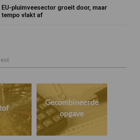
EU-pluimveesector groeit door, maar
tempo vlakt af
est
Gecombineerde
tof
opgave