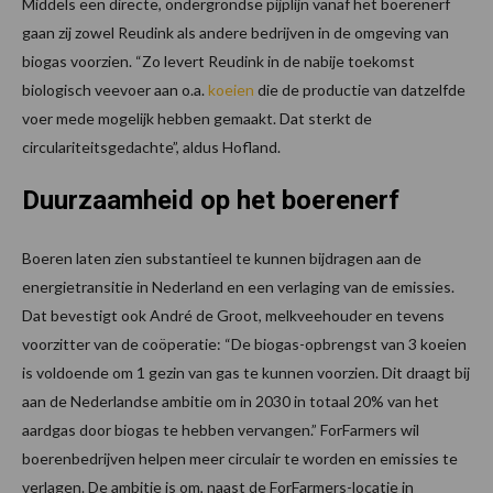
Middels een directe, ondergrondse pijplijn vanaf het boerenerf
gaan zij zowel Reudink als andere bedrijven in de omgeving van
biogas voorzien. “Zo levert Reudink in de nabije toekomst
biologisch veevoer aan o.a.
koeien
die de productie van datzelfde
voer mede mogelijk hebben gemaakt. Dat sterkt de
circulariteitsgedachte”, aldus Hofland.
Duurzaamheid op het boerenerf
Boeren laten zien substantieel te kunnen bijdragen aan de
energietransitie in Nederland en een verlaging van de emissies.
Dat bevestigt ook André de Groot, melkveehouder en tevens
voorzitter van de coöperatie: “De biogas-opbrengst van 3 koeien
is voldoende om 1 gezin van gas te kunnen voorzien. Dit draagt bij
aan de Nederlandse ambitie om in 2030 in totaal 20% van het
aardgas door biogas te hebben vervangen.” ForFarmers wil
boerenbedrijven helpen meer circulair te worden en emissies te
verlagen. De ambitie is om, naast de ForFarmers-locatie in