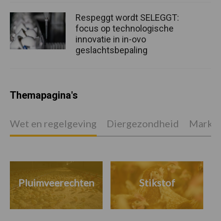
Respeggt wordt SELEGGT:
focus op technologische
innovatie in in-ovo
geslachtsbepaling
Themapagina's
Wet en regelgeving
Diergezondheid
Marktp
Pluimveerechten
Stikstof