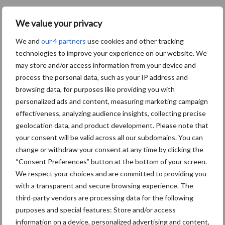
We value your privacy
Toon meer
We and
our 4 partners
use cookies and other tracking
technologies to improve your experience on our website. We
Primaire
may store and/or access information from your device and
Recent nieuws
Partner nieuws
process the personal data, such as your IP address and
Sidebar
browsing data, for purposes like providing you with
8 jan
Belastingdienst publiceert
personalized ads and content, measuring marketing campaign
Landelijke Landbouwnormen 2025
effectiveness, analyzing audience insights, collecting precise
geolocation data, and product development. Please note that
your consent will be valid across all our subdomains. You can
23 dec
10 praktisch tips om je voor te
change or withdraw your consent at any time by clicking the
bereiden op mogelijke uitval van het
“Consent Preferences” button at the bottom of your screen.
stroomnet
We respect your choices and are committed to providing you
with a transparent and secure browsing experience. The
third-party vendors are processing data for the following
23 dec
EU-pluimveesector groeit door,
purposes and special features: Store and/or access
maar tempo vlakt af
information on a device, personalized advertising and content,