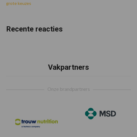
grote keuzes
Recente reacties
Vakpartners
Footer
Onze brandpartners