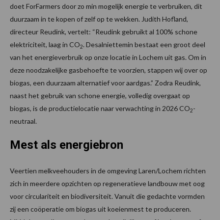
doet ForFarmers door zo min mogelijk energie te verbruiken, dit
duurzaam in te kopen of zelf op te wekken. Judith Hofland,
directeur Reudink, vertelt: “Reudink gebruikt al 100% schone
elektriciteit, laag in CO
. Desalniettemin bestaat een groot deel
2
van het energieverbruik op onze locatie in Lochem uit gas. Om in
deze noodzakelijke gasbehoefte te voorzien, stappen wij over op
biogas, een duurzaam alternatief voor aardgas.” Zodra Reudink,
naast het gebruik van schone energie, volledig overgaat op
biogas, is de productielocatie naar verwachting in 2026 CO
-
2
neutraal.
Mest als energiebron
Veertien melkveehouders in de omgeving Laren/Lochem richten
zich in meerdere opzichten op regeneratieve landbouw met oog
voor circulariteit en biodiversiteit. Vanuit die gedachte vormden
zij een coöperatie om biogas uit koeienmest te produceren.