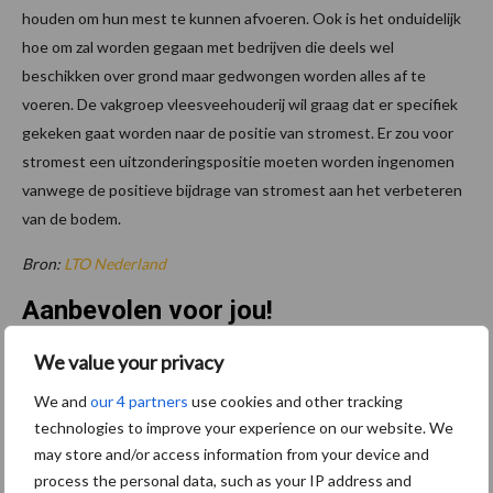
houden om hun mest te kunnen afvoeren. Ook is het onduidelijk
hoe om zal worden gegaan met bedrijven die deels wel
beschikken over grond maar gedwongen worden alles af te
voeren. De vakgroep vleesveehouderij wil graag dat er specifiek
gekeken gaat worden naar de positie van stromest. Er zou voor
stromest een uitzonderingspositie moeten worden ingenomen
vanwege de positieve bijdrage van stromest aan het verbeteren
van de bodem.
Bron:
LTO Nederland
Aanbevolen voor jou!
We value your privacy
Belastingdienst publiceert
Landelijke
We and
our 4 partners
use cookies and other tracking
Landbouwnormen 2025
technologies to improve your experience on our website. We
may store and/or access information from your device and
process the personal data, such as your IP address and