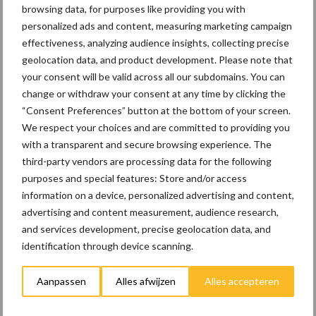
browsing data, for purposes like providing you with
10 praktisch tips om je voor
personalized ads and content, measuring marketing campaign
te bereiden op mogelijke
effectiveness, analyzing audience insights, collecting precise
uitval van het stroomnet
geolocation data, and product development. Please note that
your consent will be valid across all our subdomains. You can
change or withdraw your consent at any time by clicking the
EU-pluimveesector groeit
“Consent Preferences” button at the bottom of your screen.
door, maar tempo vlakt af
We respect your choices and are committed to providing you
with a transparent and secure browsing experience. The
third-party vendors are processing data for the following
purposes and special features: Store and/or access
information on a device, personalized advertising and content,
advertising and content measurement, audience research,
Themapagina's
and services development, precise geolocation data, and
identification through device scanning.
Wet en regelgeving
Diergezondheid
Marktp
Aanpassen
Alles afwijzen
Alles accepteren