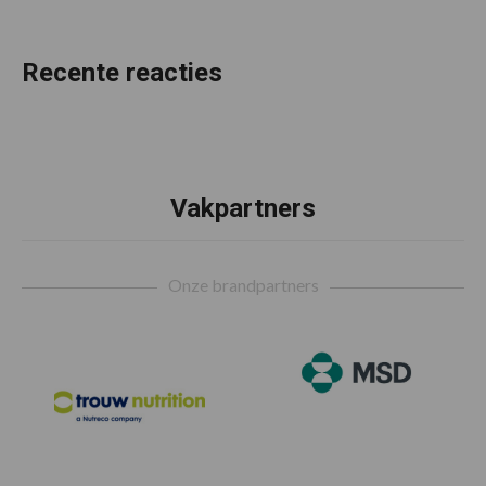
Recente reacties
Vakpartners
Footer
Onze brandpartners