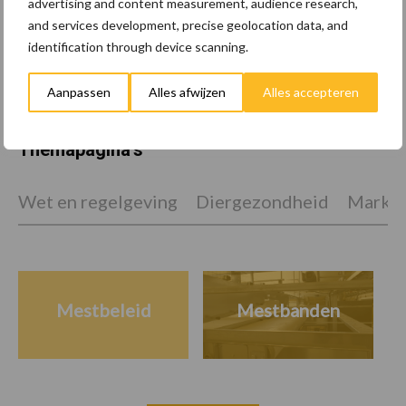
advertising and content measurement, audience research,
EU-pluimveesector groeit
and services development, precise geolocation data, and
door, maar tempo vlakt af
identification through device scanning.
Aanpassen
Alles afwijzen
Alles accepteren
Themapagina's
Wet en regelgeving
Diergezondheid
Marktp
Mestbeleid
Mestbanden