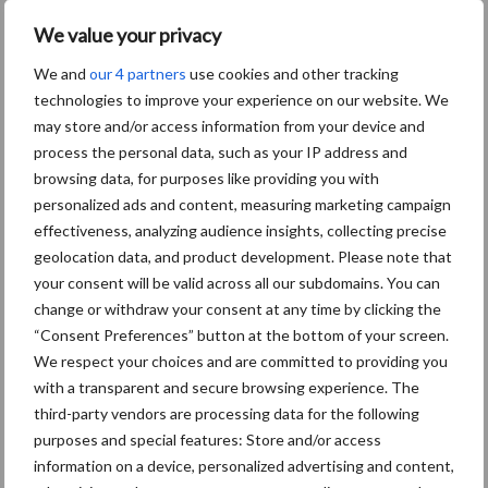
van de veestapel een ‘enorme kapitaalvernietiging’ tot gevolg zou
hebben, omdat dan zo’n 4,3 miljard euro aan stallen en boerderijen
We value your privacy
moet worden afgeschreven.
We and
our 4 partners
use cookies and other tracking
technologies to improve your experience on our website. We
Bron:
Nevedi
may store and/or access information from your device and
Aanbevolen voor jou!
process the personal data, such as your IP address and
browsing data, for purposes like providing you with
personalized ads and content, measuring marketing campaign
Belastingdienst publiceert
effectiveness, analyzing audience insights, collecting precise
Landelijke
geolocation data, and product development. Please note that
Landbouwnormen 2025
your consent will be valid across all our subdomains. You can
change or withdraw your consent at any time by clicking the
“Consent Preferences” button at the bottom of your screen.
10 praktisch tips om je voor
We respect your choices and are committed to providing you
te bereiden op mogelijke
with a transparent and secure browsing experience. The
uitval van het stroomnet
third-party vendors are processing data for the following
purposes and special features: Store and/or access
information on a device, personalized advertising and content,