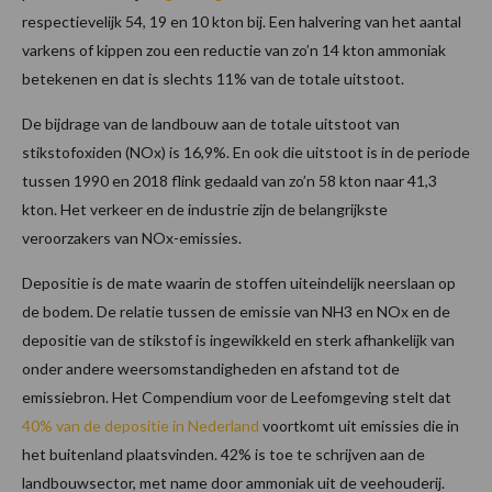
respectievelijk 54, 19 en 10 kton bij. Een halvering van het aantal
varkens of kippen zou een reductie van zo’n 14 kton ammoniak
betekenen en dat is slechts 11% van de totale uitstoot.
De bijdrage van de landbouw aan de totale uitstoot van
stikstofoxiden (NOx) is 16,9%. En ook die uitstoot is in de periode
tussen 1990 en 2018 flink gedaald van zo’n 58 kton naar 41,3
kton. Het verkeer en de industrie zijn de belangrijkste
veroorzakers van NOx-emissies.
Depositie is de mate waarin de stoffen uiteindelijk neerslaan op
de bodem. De relatie tussen de emissie van NH3 en NOx en de
depositie van de stikstof is ingewikkeld en sterk afhankelijk van
onder andere weersomstandigheden en afstand tot de
emissiebron. Het Compendium voor de Leefomgeving stelt dat
40% van de depositie in Nederland
voortkomt uit emissies die in
het buitenland plaatsvinden. 42% is toe te schrijven aan de
landbouwsector, met name door ammoniak uit de veehouderij.