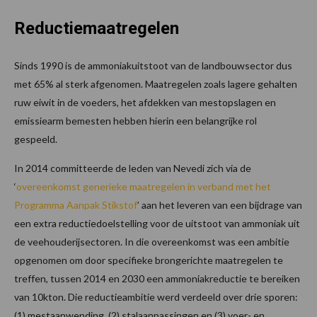
Reductiemaatregelen
Sinds 1990 is de ammoniakuitstoot van de landbouwsector dus
met 65% al sterk afgenomen. Maatregelen zoals lagere gehalten
ruw eiwit in de voeders, het afdekken van mestopslagen en
emissiearm bemesten hebben hierin een belangrijke rol
gespeeld.
In 2014 committeerde de leden van Nevedi zich via de
‘
overeenkomst generieke maatregelen in verband met het
Programma Aanpak Stikstof
’ aan het leveren van een bijdrage van
een extra reductiedoelstelling voor de uitstoot van ammoniak uit
de veehouderijsectoren. In die overeenkomst was een ambitie
opgenomen om door specifieke brongerichte maatregelen te
treffen, tussen 2014 en 2030 een ammoniakreductie te bereiken
van 10kton. Die reductieambitie werd verdeeld over drie sporen:
(1) mestaanwending, (2) stalaanpassingen en (3) voer- en