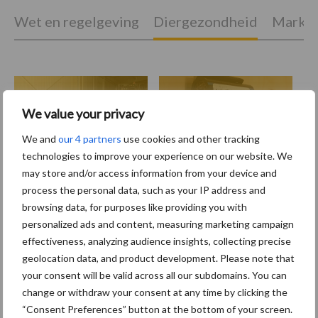
Wet en regelgeving
Diergezondheid
Marktp
Vogelgriep
Bloedluizen
We value your privacy
We and
our 4 partners
use cookies and other tracking
technologies to improve your experience on our website. We
may store and/or access information from your device and
process the personal data, such as your IP address and
Toon meer
browsing data, for purposes like providing you with
personalized ads and content, measuring marketing campaign
effectiveness, analyzing audience insights, collecting precise
Primaire
geolocation data, and product development. Please note that
Recent nieuws
Partner nieuws
your consent will be valid across all our subdomains. You can
Sidebar
change or withdraw your consent at any time by clicking the
8 jan
Belastingdienst publiceert
“Consent Preferences” button at the bottom of your screen.