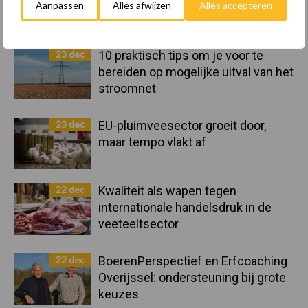
Landelijke Landbouwnormen 2025
Aanpassen
Alles afwijzen
Alles accepteren
23 dec
10 praktisch tips om je voor te
bereiden op mogelijke uitval van het
stroomnet
23 dec
EU-pluimveesector groeit door,
maar tempo vlakt af
22 dec
Kwaliteit als wapen tegen
internationale handelsdruk in de
veeteeltsector
22 dec
BoerenPerspectief en Erfcoaching
Overijssel: ondersteuning bij grote
keuzes