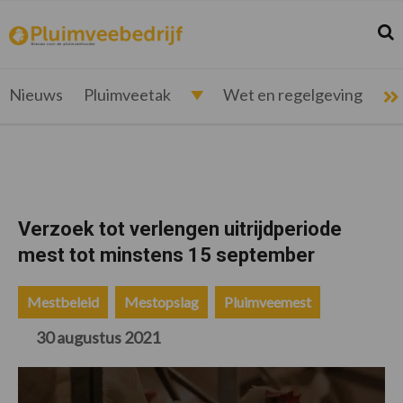
Spring
Door
Spring
Spring
naar
naar
naar
naar
Zoek
Z
pluimveebedrijf.nl
Nieuws
de
de
de
de
hoofdnavigatie
hoofd
eerste
voettekst
voor
inhoud
sidebar
de
Nieuws
Pluimveetak
Wet en regelgeving
pluimveehouder
Verzoek tot verlengen uitrijdperiode
mest tot minstens 15 september
Mestbeleid
Mestopslag
Pluimveemest
30 augustus 2021