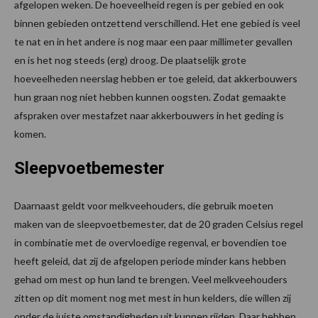
afgelopen weken. De hoeveelheid regen is per gebied en ook
binnen gebieden ontzettend verschillend. Het ene gebied is veel
te nat en in het andere is nog maar een paar millimeter gevallen
en is het nog steeds (erg) droog. De plaatselijk grote
hoeveelheden neerslag hebben er toe geleid, dat akkerbouwers
hun graan nog niet hebben kunnen oogsten. Zodat gemaakte
afspraken over mestafzet naar akkerbouwers in het geding is
komen.
Sleepvoetbemester
Daarnaast geldt voor melkveehouders, die gebruik moeten
maken van de sleepvoetbemester, dat de 20 graden Celsius regel
in combinatie met de overvloedige regenval, er bovendien toe
heeft geleid, dat zij de afgelopen periode minder kans hebben
gehad om mest op hun land te brengen. Veel melkveehouders
zitten op dit moment nog met mest in hun kelders, die willen zij
onder de juiste omstandigheden uit kunnen rijden. Daar hebben