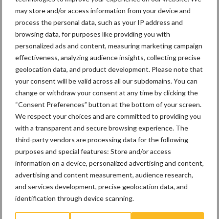
may store and/or access information from your device and
Wet en regelgeving
Diergezondheid
Marktp
process the personal data, such as your IP address and
browsing data, for purposes like providing you with
personalized ads and content, measuring marketing campaign
effectiveness, analyzing audience insights, collecting precise
geolocation data, and product development. Please note that
Mestbeleid
Mestbanden
your consent will be valid across all our subdomains. You can
change or withdraw your consent at any time by clicking the
“Consent Preferences” button at the bottom of your screen.
We respect your choices and are committed to providing you
with a transparent and secure browsing experience. The
Toon meer
third-party vendors are processing data for the following
purposes and special features: Store and/or access
information on a device, personalized advertising and content,
advertising and content measurement, audience research,
Primaire
Recent nieuws
Partner nieuws
and services development, precise geolocation data, and
Sidebar
identification through device scanning.
8 jan
Belastingdienst publiceert