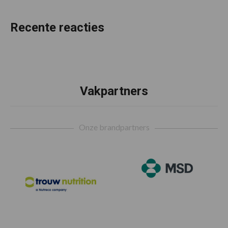
Recente reacties
Vakpartners
Footer
Onze brandpartners