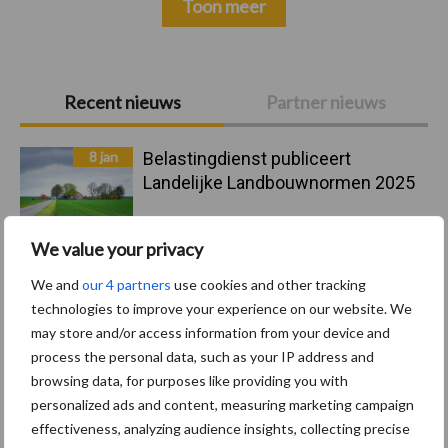
Toon meer
Primaire
Recent nieuws
Partner nieuws
Sidebar
8 jan
Belastingdienst publiceert
Landelijke Landbouwnormen 2025
We value your privacy
23 dec
10 praktisch tips om je voor te
bereiden op mogelijke uitval van het
We and
our 4 partners
use cookies and other tracking
stroomnet
technologies to improve your experience on our website. We
may store and/or access information from your device and
23 dec
EU-pluimveesector groeit door,
process the personal data, such as your IP address and
maar tempo vlakt af
browsing data, for purposes like providing you with
personalized ads and content, measuring marketing campaign
effectiveness, analyzing audience insights, collecting precise