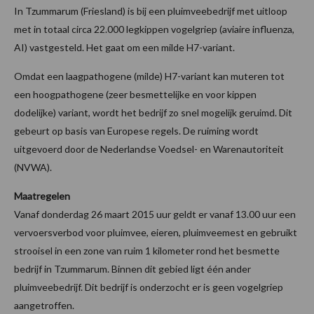
In Tzummarum (Friesland) is bij een pluimveebedrijf met uitloop
met in totaal circa 22.000 legkippen vogelgriep (aviaire influenza,
AI) vastgesteld. Het gaat om een milde H7-variant.
Omdat een laagpathogene (milde) H7-variant kan muteren tot
een hoogpathogene (zeer besmettelijke en voor kippen
dodelijke) variant, wordt het bedrijf zo snel mogelijk geruimd. Dit
gebeurt op basis van Europese regels. De ruiming wordt
uitgevoerd door de Nederlandse Voedsel- en Warenautoriteit
(NVWA).
Maatregelen
Vanaf donderdag 26 maart 2015 uur geldt er vanaf 13.00 uur een
vervoersverbod voor pluimvee, eieren, pluimveemest en gebruikt
strooisel in een zone van ruim 1 kilometer rond het besmette
bedrijf in Tzummarum. Binnen dit gebied ligt één ander
pluimveebedrijf. Dit bedrijf is onderzocht er is geen vogelgriep
aangetroffen.