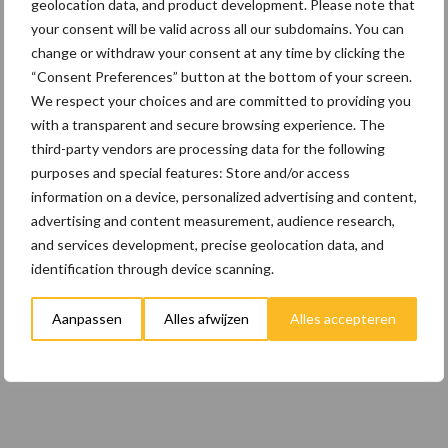
22 dec
Kwaliteit als wapen tegen
geolocation data, and product development. Please note that
internationale handelsdruk in de
your consent will be valid across all our subdomains. You can
veeteeltsector
change or withdraw your consent at any time by clicking the
“Consent Preferences” button at the bottom of your screen.
We respect your choices and are committed to providing you
22 dec
BoerenPerspectief en Erfcoaching
with a transparent and secure browsing experience. The
Overijssel: ondersteuning bij grote
third-party vendors are processing data for the following
keuzes
purposes and special features: Store and/or access
information on a device, personalized advertising and content,
advertising and content measurement, audience research,
Toon meer
and services development, precise geolocation data, and
identification through device scanning.
Aanpassen
Alles afwijzen
Alles accepteren