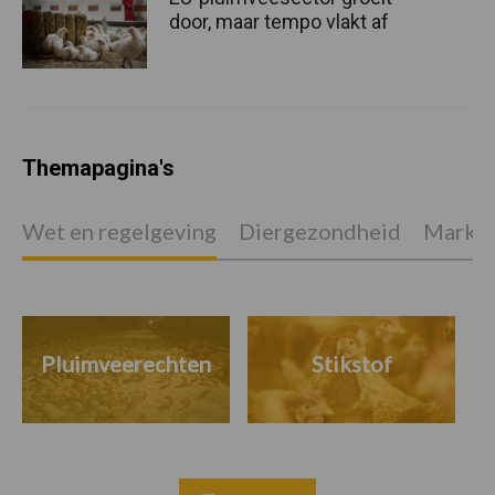
door, maar tempo vlakt af
Themapagina's
Wet en regelgeving
Diergezondheid
Marktp
Pluimveerechten
Stikstof