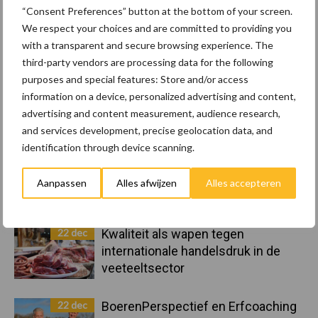
Sidebar
“Consent Preferences” button at the bottom of your screen.
8 jan
Belastingdienst publiceert
We respect your choices and are committed to providing you
Landelijke Landbouwnormen 2025
with a transparent and secure browsing experience. The
third-party vendors are processing data for the following
purposes and special features: Store and/or access
23 dec
10 praktisch tips om je voor te
information on a device, personalized advertising and content,
bereiden op mogelijke uitval van het
advertising and content measurement, audience research,
stroomnet
and services development, precise geolocation data, and
identification through device scanning.
23 dec
EU-pluimveesector groeit door,
maar tempo vlakt af
Aanpassen
Alles afwijzen
Alles accepteren
22 dec
Kwaliteit als wapen tegen
internationale handelsdruk in de
veeteeltsector
22 dec
BoerenPerspectief en Erfcoaching