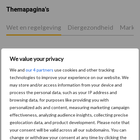
Themapagina's
Wet en regelgeving
Diergezondheid
Marktp
We value your privacy
Pluimveerechten
Stikstof
We and
our 4 partners
use cookies and other tracking
technologies to improve your experience on our website. We
may store and/or access information from your device and
process the personal data, such as your IP address and
browsing data, for purposes like providing you with
Toon meer
personalized ads and content, measuring marketing campaign
effectiveness, analyzing audience insights, collecting precise
geolocation data, and product development. Please note that
Primaire
your consent will be valid across all our subdomains. You can
Recent nieuws
Partner nieuws
change or withdraw your consent at any time by clicking the