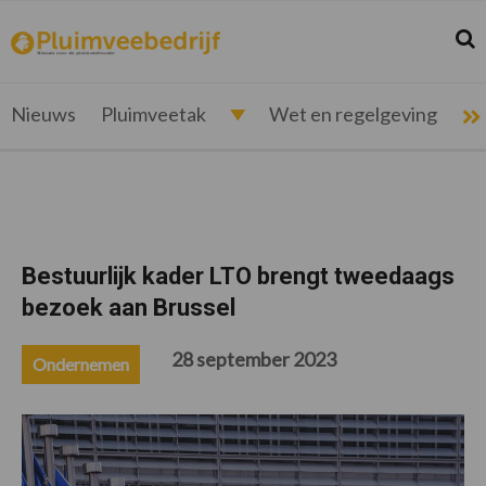
Spring
Door
Spring
Spring
naar
naar
naar
naar
Zoek
Z
pluimveebedrijf.nl
Nieuws
de
de
de
de
hoofdnavigatie
hoofd
eerste
voettekst
voor
inhoud
sidebar
de
Nieuws
Pluimveetak
Wet en regelgeving
pluimveehouder
Bestuurlijk kader LTO brengt tweedaags
bezoek aan Brussel
28 september 2023
Ondernemen