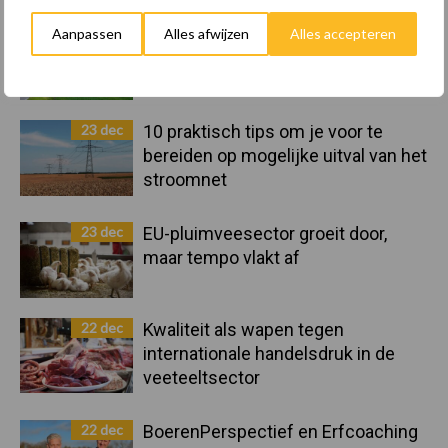
Sidebar
Aanpassen
Alles afwijzen
Alles accepteren
8 jan
Belastingdienst publiceert
Landelijke Landbouwnormen 2025
23 dec
10 praktisch tips om je voor te
bereiden op mogelijke uitval van het
stroomnet
23 dec
EU-pluimveesector groeit door,
maar tempo vlakt af
22 dec
Kwaliteit als wapen tegen
internationale handelsdruk in de
veeteeltsector
22 dec
BoerenPerspectief en Erfcoaching