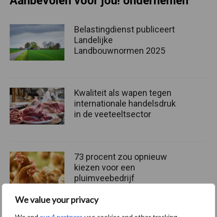
Aanbevolen voor jou! ondernemen
Belastingdienst publiceert
Landelijke
Landbouwnormen 2025
Kwaliteit als wapen tegen
internationale handelsdruk
in de veeteeltsector
73 procent zou opnieuw
kiezen voor een
pluimveebedrijf
We value your privacy
We and
our 4 partners
use cookies and other tracking