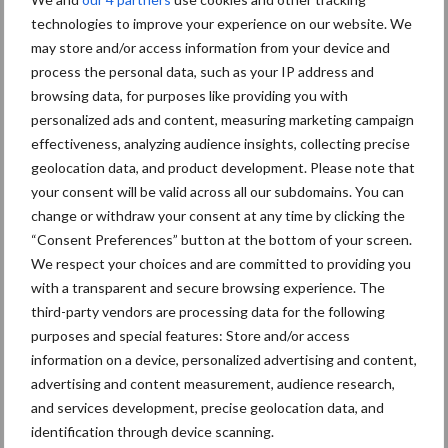
technologies to improve your experience on our website. We
Themapagina's
may store and/or access information from your device and
process the personal data, such as your IP address and
Wet en regelgeving
Diergezondheid
Marktp
browsing data, for purposes like providing you with
personalized ads and content, measuring marketing campaign
effectiveness, analyzing audience insights, collecting precise
geolocation data, and product development. Please note that
your consent will be valid across all our subdomains. You can
Pluimveerechten
Stikstof
change or withdraw your consent at any time by clicking the
“Consent Preferences” button at the bottom of your screen.
We respect your choices and are committed to providing you
with a transparent and secure browsing experience. The
third-party vendors are processing data for the following
Toon meer
purposes and special features: Store and/or access
information on a device, personalized advertising and content,
advertising and content measurement, audience research,
and services development, precise geolocation data, and
Primaire
Recent nieuws
Partner nieuws
identification through device scanning.