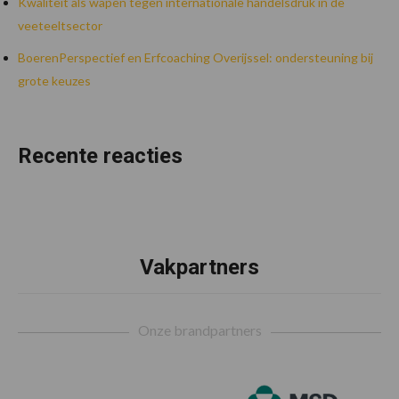
Kwaliteit als wapen tegen internationale handelsdruk in de
veeteeltsector
BoerenPerspectief en Erfcoaching Overijssel: ondersteuning bij
grote keuzes
Recente reacties
Vakpartners
Footer
Onze brandpartners