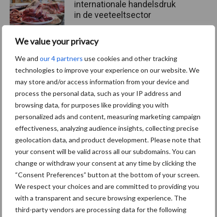
internationale handelsdruk
in de veeteeltsector
We value your privacy
73 procent zou opnieuw
We and
our 4 partners
use cookies and other tracking
kiezen voor een
technologies to improve your experience on our website. We
pluimveebedrijf
may store and/or access information from your device and
process the personal data, such as your IP address and
browsing data, for purposes like providing you with
personalized ads and content, measuring marketing campaign
effectiveness, analyzing audience insights, collecting precise
Themapagina's
geolocation data, and product development. Please note that
your consent will be valid across all our subdomains. You can
Wet en regelgeving
Diergezondheid
Marktp
change or withdraw your consent at any time by clicking the
“Consent Preferences” button at the bottom of your screen.
We respect your choices and are committed to providing you
with a transparent and secure browsing experience. The
third-party vendors are processing data for the following