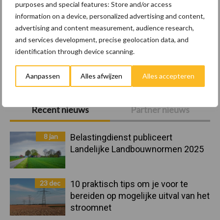
Pluimveerechten
Stikstof
purposes and special features: Store and/or access
information on a device, personalized advertising and content,
advertising and content measurement, audience research,
and services development, precise geolocation data, and
identification through device scanning.
Toon meer
Aanpassen
Alles afwijzen
Alles accepteren
Primaire
Recent nieuws
Partner nieuws
Sidebar
8 jan
Belastingdienst publiceert
Landelijke Landbouwnormen 2025
23 dec
10 praktisch tips om je voor te
bereiden op mogelijke uitval van het
stroomnet