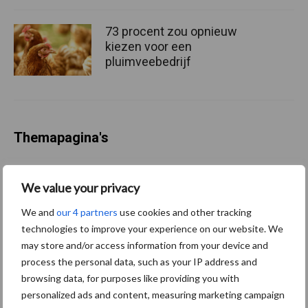
73 procent zou opnieuw
kiezen voor een
pluimveebedrijf
Themapagina's
Wet en regelgeving
Diergezondheid
Marktp
We value your privacy
We and
our 4 partners
use cookies and other tracking
technologies to improve your experience on our website. We
may store and/or access information from your device and
Pluimveerechten
Stikstof
process the personal data, such as your IP address and
browsing data, for purposes like providing you with
personalized ads and content, measuring marketing campaign