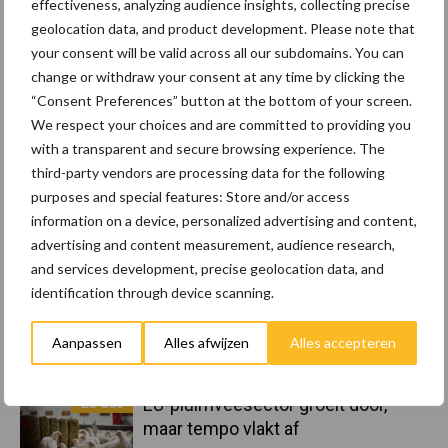
effectiveness, analyzing audience insights, collecting precise
geolocation data, and product development. Please note that
Toon meer
your consent will be valid across all our subdomains. You can
change or withdraw your consent at any time by clicking the
“Consent Preferences” button at the bottom of your screen.
We respect your choices and are committed to providing you
Primaire
Recent nieuws
Partner nieuws
with a transparent and secure browsing experience. The
third-party vendors are processing data for the following
Sidebar
purposes and special features: Store and/or access
8 jan
Belastingdienst publiceert
information on a device, personalized advertising and content,
Landelijke Landbouwnormen 2025
advertising and content measurement, audience research,
and services development, precise geolocation data, and
identification through device scanning.
23 dec
10 praktisch tips om je voor te
bereiden op mogelijke uitval van het
Aanpassen
Alles afwijzen
Alles accepteren
stroomnet
23 dec
EU-pluimveesector groeit door,
maar tempo vlakt af