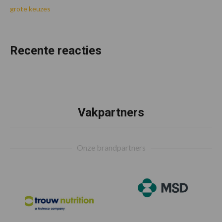
grote keuzes
Recente reacties
Vakpartners
Footer
Onze brandpartners