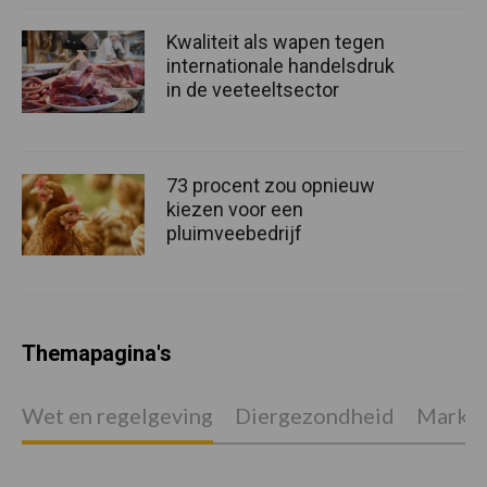
Kwaliteit als wapen tegen
internationale handelsdruk
in de veeteeltsector
73 procent zou opnieuw
kiezen voor een
pluimveebedrijf
Themapagina's
Wet en regelgeving
Diergezondheid
Marktp