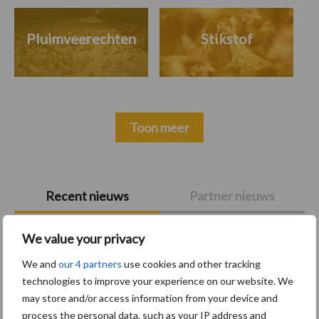
Pluimveerechten
Stikstof
Toon meer
Primaire
Recent nieuws
Partner nieuws
Sidebar
8 jan
Belastingdienst publiceert
We value your privacy
Landelijke Landbouwnormen 2025
We and
our 4 partners
use cookies and other tracking
technologies to improve your experience on our website. We
may store and/or access information from your device and
23 dec
10 praktisch tips om je voor te
process the personal data, such as your IP address and