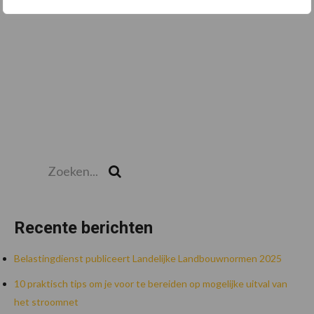
Zoeken...
Zoek
Recente berichten
Belastingdienst publiceert Landelijke Landbouwnormen 2025
10 praktisch tips om je voor te bereiden op mogelijke uitval van
het stroomnet