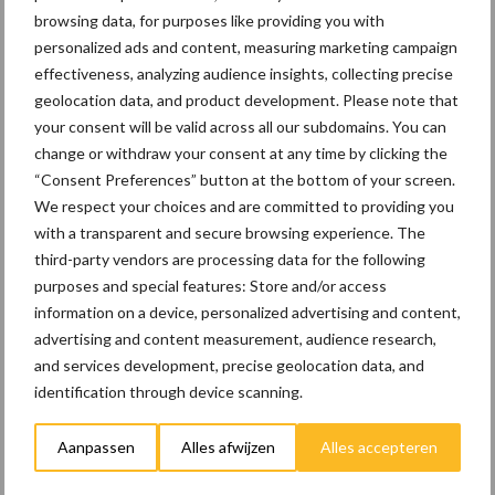
bereiden op mogelijke uitval van het
browsing data, for purposes like providing you with
stroomnet
personalized ads and content, measuring marketing campaign
effectiveness, analyzing audience insights, collecting precise
23 dec
EU-pluimveesector groeit door,
geolocation data, and product development. Please note that
maar tempo vlakt af
your consent will be valid across all our subdomains. You can
change or withdraw your consent at any time by clicking the
“Consent Preferences” button at the bottom of your screen.
22 dec
Kwaliteit als wapen tegen
We respect your choices and are committed to providing you
internationale handelsdruk in de
with a transparent and secure browsing experience. The
veeteeltsector
third-party vendors are processing data for the following
purposes and special features: Store and/or access
22 dec
BoerenPerspectief en Erfcoaching
information on a device, personalized advertising and content,
Overijssel: ondersteuning bij grote
advertising and content measurement, audience research,
keuzes
and services development, precise geolocation data, and
identification through device scanning.
Aanpassen
Alles afwijzen
Alles accepteren
Toon meer