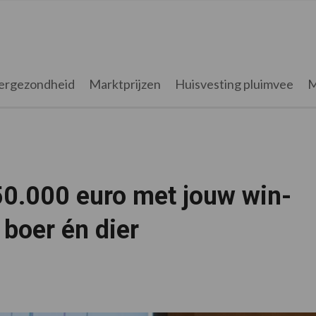
ergezondheid
Marktprijzen
Huisvesting pluimvee
M
50.000 euro met jouw win-
 boer én dier