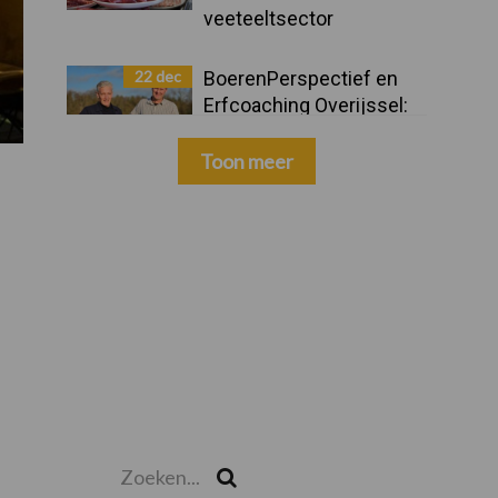
veeteeltsector
22 dec
BoerenPerspectief en
Erfcoaching Overijssel:
ondersteuning bij grote
keuzes
Toon meer
Zoeken...
Zoek