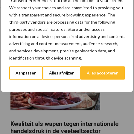
“Consent Preferences” button at the bottom of your screen.
heid voor gespeende biggen in een buitenuitloop.
We respect your choices and are committed to providing you
with a transparent and secure browsing experience. The
third-party vendors are processing data for the following
purposes and special features: Store and/or access
information on a device, personalized advertising and content,
advertising and content measurement, audience research,
and services development, precise geolocation data, and
identification through device scanning.
Aanpassen
Alles afwijzen
Alles accepteren
Kwaliteit als wapen tegen internationale
handelsdruk in de veeteeltsector