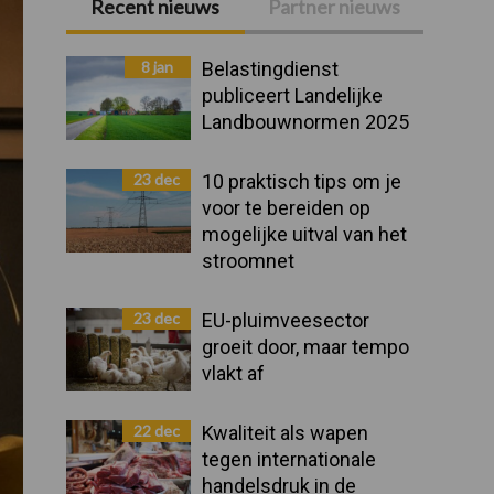
Recent nieuws
Partner nieuws
Primaire
Sidebar
8 jan
Belastingdienst
publiceert Landelijke
Landbouwnormen 2025
23 dec
10 praktisch tips om je
voor te bereiden op
mogelijke uitval van het
stroomnet
23 dec
EU-pluimveesector
groeit door, maar tempo
vlakt af
22 dec
Kwaliteit als wapen
tegen internationale
handelsdruk in de