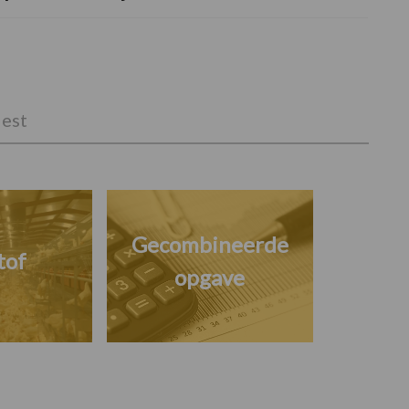
est
Gecombineerde
tof
opgave