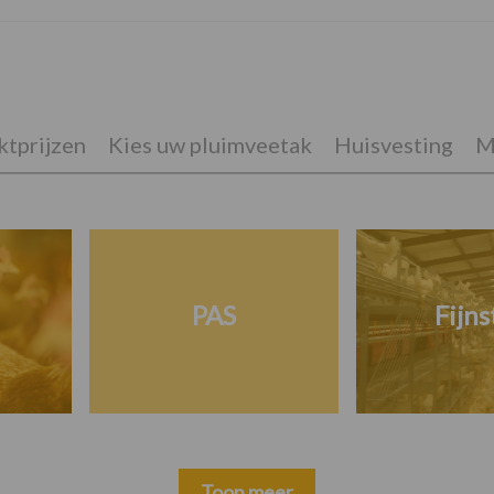
tprijzen
Kies uw pluimveetak
Huisvesting
M
PAS
Fijns
Toon meer