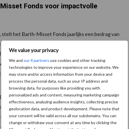
-Misset Fonds voor impactvolle
 stelt het Barth-Misset Fonds jaarlijks een bedrag van
e projecten die bijdragen aan een toekomstbestendige
We value your privacy
jd al van een sterk idee maar ontbreekt het je aan
We and
our 4 partners
use cookies and other tracking
w visie in de praktijk te brengen? Zet dan na deze
technologies to improve your experience on our website. We
 een vooraanvraag voor jouw project in. Je maakt dan
may store and/or access information from your device and
process the personal data, such as your IP address and
browsing data, for purposes like providing you with
personalized ads and content, measuring marketing campaign
ij De Goed Gevulde 50.000 euro voor een
effectiveness, analyzing audience insights, collecting precise
kens, De Hoeve Innovatie ontving 24.000 euro voor de
geolocation data, and product development. Please note that
your consent will be valid across all our subdomains. You can
ting, de Vakbond voor Dieren ontving 50.000 euro
change or withdraw your consent at any time by clicking the
n onbehagen bij koeien en Rodebeek Livar ontving