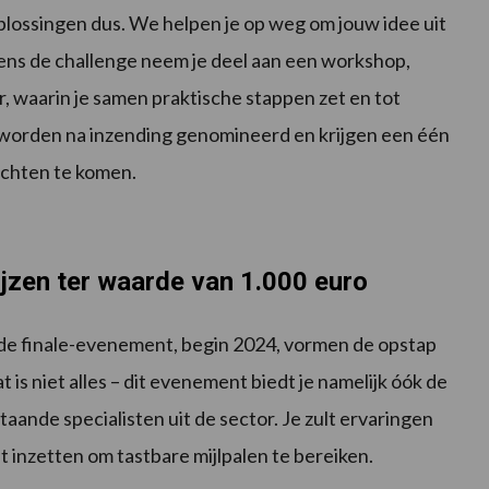
oplossingen dus. We helpen je op weg om jouw idee uit
dens de challenge neem je deel aan een workshop,
r, waarin je samen praktische stappen zet en tot
 worden na inzending genomineerd en krijgen een één
ichten te komen.
ijzen ter waarde van 1.000 euro
ende finale-evenement, begin 2024, vormen de opstap
is niet alles – dit evenement biedt je namelijk óók de
ande specialisten uit de sector. Je zult ervaringen
t inzetten om tastbare mijlpalen te bereiken.