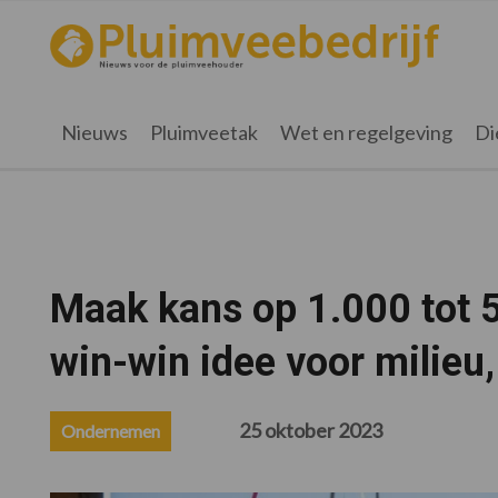
Spring
Door
Spring
Spring
naar
naar
naar
naar
pluimveebedrijf.nl
Nieuws
de
de
de
de
hoofdnavigatie
hoofd
eerste
voettekst
voor
inhoud
sidebar
de
Nieuws
Pluimveetak
Wet en regelgeving
Di
pluimveehouder
Maak kans op 1.000 tot 
win-win idee voor milieu,
25 oktober 2023
Ondernemen