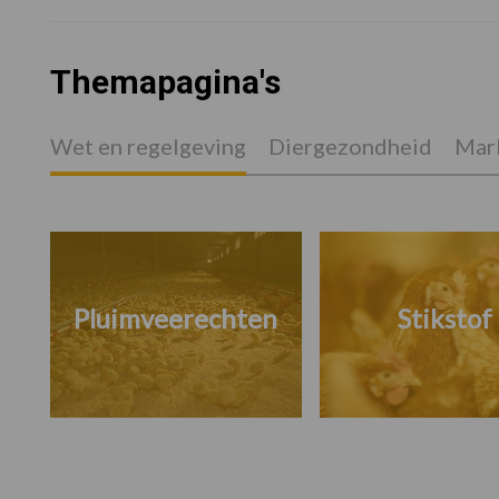
Themapagina's
Wet en regelgeving
Diergezondheid
Mark
Pluimveerechten
Stikstof