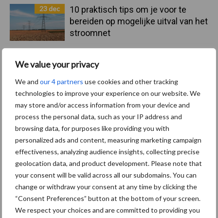
23 dec
10 praktisch tips om je voor te
bereiden op mogelijke uitval van het
stroomnet
23 dec
EU-pluimveesector groeit door,
We value your privacy
maar tempo vlakt af
We and
our 4 partners
use cookies and other tracking
technologies to improve your experience on our website. We
may store and/or access information from your device and
22 dec
Kwaliteit als wapen tegen
process the personal data, such as your IP address and
internationale handelsdruk in de
browsing data, for purposes like providing you with
veeteeltsector
personalized ads and content, measuring marketing campaign
effectiveness, analyzing audience insights, collecting precise
22 dec
BoerenPerspectief en Erfcoaching
geolocation data, and product development. Please note that
Overijssel: ondersteuning bij grote
your consent will be valid across all our subdomains. You can
keuzes
change or withdraw your consent at any time by clicking the
“Consent Preferences” button at the bottom of your screen.
We respect your choices and are committed to providing you