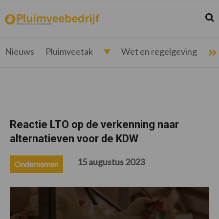
Spring
Door
Spring
Spring
naar
naar
naar
naar
Zoek
Z
pluimveebedrijf.nl
Nieuws
de
de
de
de
hoofdnavigatie
hoofd
eerste
voettekst
voor
inhoud
sidebar
de
Nieuws
Pluimveetak
Wet en regelgeving
pluimveehouder
Reactie LTO op de verkenning naar
alternatieven voor de KDW
15 augustus 2023
Ondernemen