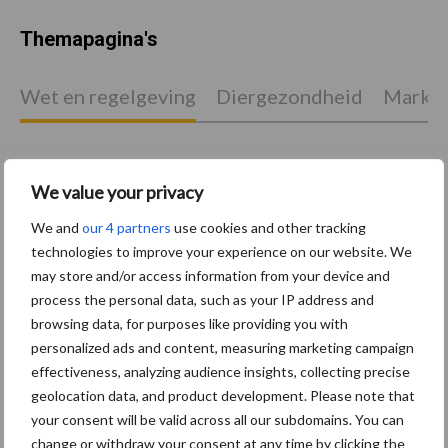
Themapagina's
Wet en regelgeving
Diergezondheid
Marktp
We value your privacy
Pluimveerechten
Stikstof
We and
our 4 partners
use cookies and other tracking
technologies to improve your experience on our website. We
may store and/or access information from your device and
process the personal data, such as your IP address and
browsing data, for purposes like providing you with
Toon meer
personalized ads and content, measuring marketing campaign
effectiveness, analyzing audience insights, collecting precise
geolocation data, and product development. Please note that
Primaire
your consent will be valid across all our subdomains. You can
Recent nieuws
Partner nieuws
change or withdraw your consent at any time by clicking the