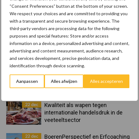
Sidebar
“Consent Preferences” button at the bottom of your screen.
8 jan
Belastingdienst publiceert
We respect your choices and are committed to providing you
Landelijke Landbouwnormen 2025
with a transparent and secure browsing experience. The
third-party vendors are processing data for the following
purposes and special features: Store and/or access
23 dec
10 praktisch tips om je voor te
information on a device, personalized advertising and content,
bereiden op mogelijke uitval van het
advertising and content measurement, audience research,
stroomnet
and services development, precise geolocation data, and
identification through device scanning.
23 dec
EU-pluimveesector groeit door,
Aanpassen
Alles afwijzen
Alles accepteren
maar tempo vlakt af
22 dec
Kwaliteit als wapen tegen
internationale handelsdruk in de
veeteeltsector
22 dec
BoerenPerspectief en Erfcoaching