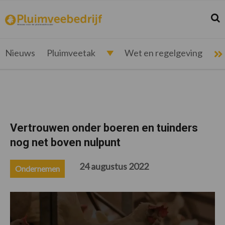
Spring
Door
Spring
Spring
naar
naar
naar
naar
Zoek
Z
pluimveebedrijf.nl
Nieuws
de
de
de
de
hoofdnavigatie
hoofd
eerste
voettekst
voor
inhoud
sidebar
de
Nieuws
Pluimveetak
Wet en regelgeving
pluimveehouder
Vertrouwen onder boeren en tuinders
nog net boven nulpunt
24 augustus 2022
Ondernemen