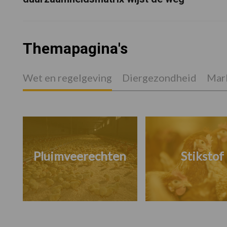
Themapagina's
Wet en regelgeving
Diergezondheid
Mark
Pluimveerechten
Stikstof