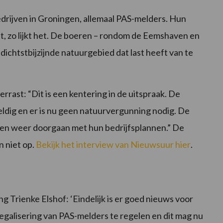
drijven in Groningen, allemaal PAS-melders. Hun
t, zo lijkt het. De boeren – rondom de Eemshaven en
 dichtstbijzijnde natuurgebied dat last heeft van te
rast: “Dit is een kentering in de uitspraak. De
eldig en er is nu geen natuurvergunning nodig. De
nen weer doorgaan met hun bedrijfsplannen.” De
 niet op.
Bekijk het interview van Nieuwsuur hier
.
 Trienke Elshof: ‘Eindelijk is er goed nieuws voor
legalisering van PAS-melders te regelen en dit mag nu