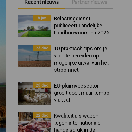
Recent nieuws
Partner nieuws
Primaire
Sidebar
8 jan
Belastingdienst
publiceert Landelijke
Landbouwnormen 2025
23 dec
10 praktisch tips om je
voor te bereiden op
mogelijke uitval van het
stroomnet
23 dec
EU-pluimveesector
groeit door, maar tempo
vlakt af
22 dec
Kwaliteit als wapen
tegen internationale
handelsdruk in de