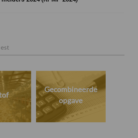
est
Gecombineerde
tof
opgave