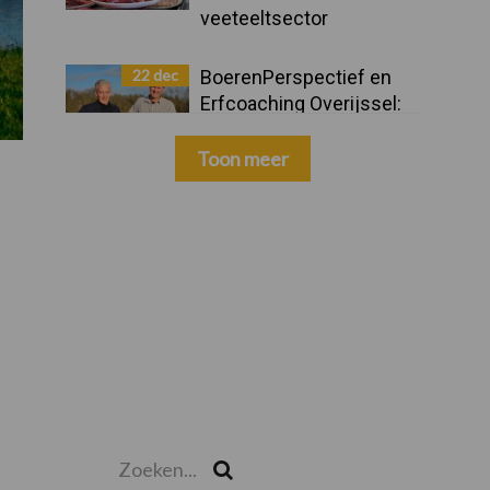
veeteeltsector
22 dec
BoerenPerspectief en
Erfcoaching Overijssel:
ondersteuning bij grote
keuzes
Toon meer
Zoeken...
Zoek