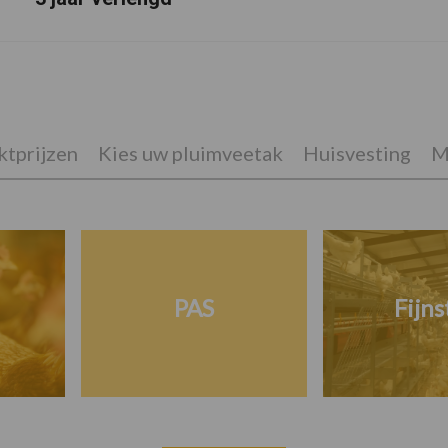
tprijzen
Kies uw pluimveetak
Huisvesting
M
PAS
Fijns