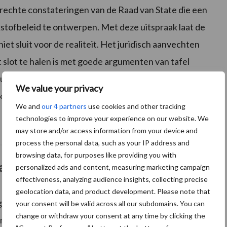
erechte constateringen van de Raad van State die een
stofbeleid te ontwerpen. Met deze uitspraak laat de
niet sluit voor de realiteit. Het juridisch aanvechten
 slot te halen is met goede argumenten van tafel
wen en zo snel mogelijk een nieuw stikstofbeleid
We value your privacy
komst kunnen werken.’
We and
our 4 partners
use cookies and other tracking
technologies to improve your experience on our website. We
may store and/or access information from your device and
process the personal data, such as your IP address and
browsing data, for purposes like providing you with
ate biedt kansen
personalized ads and content, measuring marketing campaign
effectiveness, analyzing audience insights, collecting precise
geolocation data, and product development. Please note that
 gestapt om de
your consent will be valid across all our subdomains. You can
Lees meer
change or withdraw your consent at any time by clicking the
an te vechten, heeft de