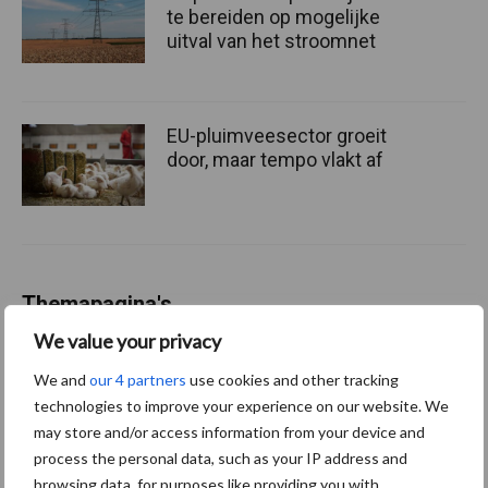
te bereiden op mogelijke
uitval van het stroomnet
EU-pluimveesector groeit
door, maar tempo vlakt af
Themapagina's
We value your privacy
Wet en regelgeving
Diergezondheid
Marktp
We and
our 4 partners
use cookies and other tracking
technologies to improve your experience on our website. We
may store and/or access information from your device and
process the personal data, such as your IP address and
browsing data, for purposes like providing you with