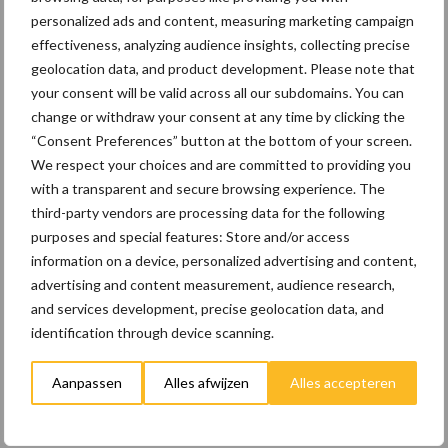
Pluimveerechten
Stikstof
personalized ads and content, measuring marketing campaign
effectiveness, analyzing audience insights, collecting precise
geolocation data, and product development. Please note that
your consent will be valid across all our subdomains. You can
change or withdraw your consent at any time by clicking the
Toon meer
“Consent Preferences” button at the bottom of your screen.
We respect your choices and are committed to providing you
with a transparent and secure browsing experience. The
Primaire
third-party vendors are processing data for the following
Recent nieuws
Partner nieuws
purposes and special features: Store and/or access
Sidebar
information on a device, personalized advertising and content,
8 jan
Belastingdienst publiceert
advertising and content measurement, audience research,
Landelijke Landbouwnormen 2025
and services development, precise geolocation data, and
identification through device scanning.
23 dec
10 praktisch tips om je voor te
Aanpassen
Alles afwijzen
Alles accepteren
bereiden op mogelijke uitval van het
stroomnet