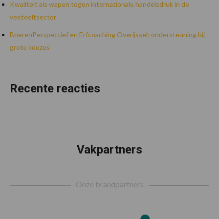
Kwaliteit als wapen tegen internationale handelsdruk in de
veeteeltsector
BoerenPerspectief en Erfcoaching Overijssel: ondersteuning bij
grote keuzes
Recente reacties
Vakpartners
Footer
Onze brandpartners