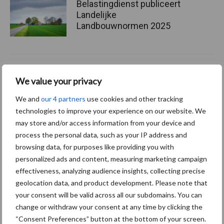
Belastingdienst publiceert
Landelijke
Landbouwnormen 2025
10 praktisch tips om je voor
We value your privacy
te bereiden op mogelijke
uitval van het stroomnet
We and
our 4 partners
use cookies and other tracking
technologies to improve your experience on our website. We
may store and/or access information from your device and
EU-pluimveesector groeit
process the personal data, such as your IP address and
door, maar tempo vlakt af
browsing data, for purposes like providing you with
personalized ads and content, measuring marketing campaign
effectiveness, analyzing audience insights, collecting precise
geolocation data, and product development. Please note that
your consent will be valid across all our subdomains. You can
change or withdraw your consent at any time by clicking the
Themapagina's
“Consent Preferences” button at the bottom of your screen.