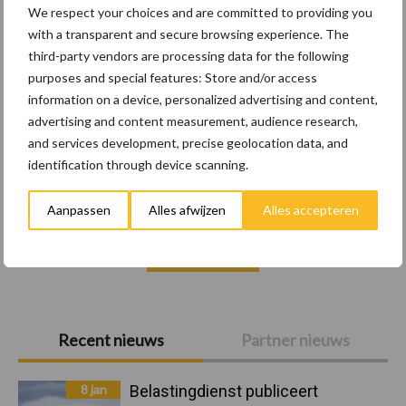
We respect your choices and are committed to providing you
Wet en regelgeving
Diergezondheid
Marktp
with a transparent and secure browsing experience. The
third-party vendors are processing data for the following
purposes and special features: Store and/or access
information on a device, personalized advertising and content,
advertising and content measurement, audience research,
Pluimveerechten
Stikstof
and services development, precise geolocation data, and
identification through device scanning.
Aanpassen
Alles afwijzen
Alles accepteren
Toon meer
Primaire
Recent nieuws
Partner nieuws
Sidebar
8 jan
Belastingdienst publiceert