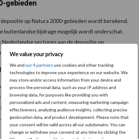
00-gebieden
ofdepositie op Natura 2000-gebieden wordt berekend.
e buitenlandse bijdrage mogelijk wordt onderschat.
de Nederlandse sectoren aan de depositie op
erkeer, scheepvaart is voldoende onderbouwd.
We value your privacy
We and
our 4 partners
use cookies and other tracking
gende landen
technologies to improve your experience on our website. We
may store and/or access information from your device and
 hoe omringende landen omgaan met het meten en
process the personal data, such as your IP address and
browsing data, for purposes like providing you with
den Denemarken, Duitsland en Vlaanderen gebruiken
personalized ads and content, measuring marketing campaign
van de stikstofemissie. Ook de berekening van
effectiveness, analyzing audience insights, collecting precise
rt op een vergelijkbare manier. Het beleid dat de
geolocation data, and product development. Please note that
your consent will be valid across all our subdomains. You can
change or withdraw your consent at any time by clicking the