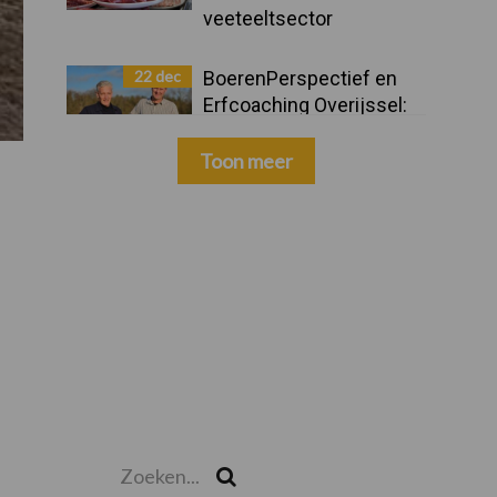
veeteeltsector
22 dec
BoerenPerspectief en
Erfcoaching Overijssel:
ondersteuning bij grote
keuzes
Toon meer
Zoeken...
Zoek