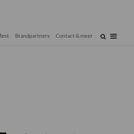
Zoeken...
est
Brandpartners
Contact & meer
Zoek