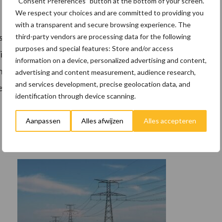
“Consent Preferences” button at the bottom of your screen.
We respect your choices and are committed to providing you
with a transparent and secure browsing experience. The
ase van het onderzoek gepresenteerd. Dit onderzoek
third-party vendors are processing data for the following
purposes and special features: Store and/or access
 zijn en zo ja op welke punten. In de tweede fase van
information on a device, personalized advertising and content,
rete voorstellen voor verbetering en kijken zij naar
advertising and content measurement, audience research,
and services development, precise geolocation data, and
de vergunningverlening.
identification through device scanning.
Aanpassen
Alles afwijzen
Alles accepteren