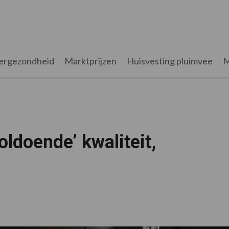
ergezondheid
Marktprijzen
Huisvesting pluimvee
M
ldoende’ kwaliteit,