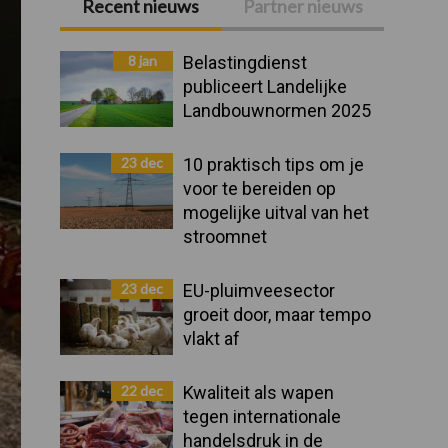
Recent nieuws
Partner nieuws
Primaire
Sidebar
8 jan
Belastingdienst
publiceert Landelijke
Landbouwnormen 2025
23 dec
10 praktisch tips om je
voor te bereiden op
mogelijke uitval van het
stroomnet
23 dec
EU-pluimveesector
groeit door, maar tempo
vlakt af
22 dec
Kwaliteit als wapen
tegen internationale
handelsdruk in de