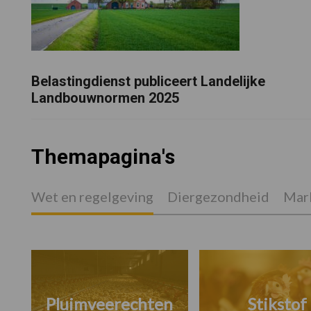
Belastingdienst publiceert Landelijke
Landbouwnormen 2025
Themapagina's
Wet en regelgeving
Diergezondheid
Mark
Pluimveerechten
Stikstof