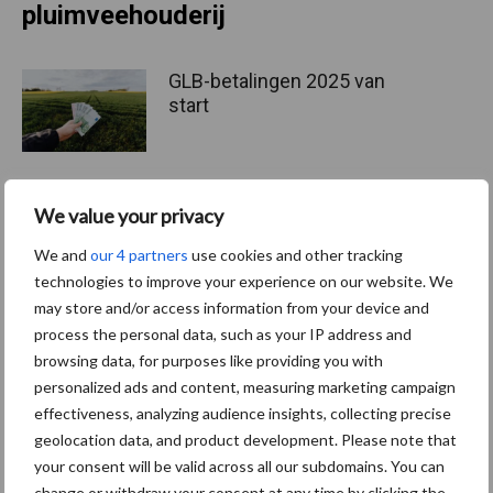
pluimveehouderij
GLB-betalingen 2025 van
start
We value your privacy
Subsidie voor productieve
investeringen en
We and
our 4 partners
use cookies and other tracking
dierenwelzijn in meerdere
technologies to improve your experience on our website. We
provincies
may store and/or access information from your device and
process the personal data, such as your IP address and
browsing data, for purposes like providing you with
GLB-kennisvouchers
personalized ads and content, measuring marketing campaign
aanvragen kan weer vanaf 7
effectiveness, analyzing audience insights, collecting precise
oktober
geolocation data, and product development. Please note that
your consent will be valid across all our subdomains. You can
change or withdraw your consent at any time by clicking the