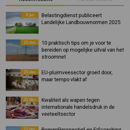
Sidebar
8 jan
Belastingdienst publiceert
Landelijke Landbouwnormen 2025
23 dec
10 praktisch tips om je voor te
bereiden op mogelijke uitval van het
stroomnet
23 dec
EU-pluimveesector groeit door,
maar tempo vlakt af
22 dec
Kwaliteit als wapen tegen
internationale handelsdruk in de
veeteeltsector
22 dec
BoerenPerspectief en Erfcoaching