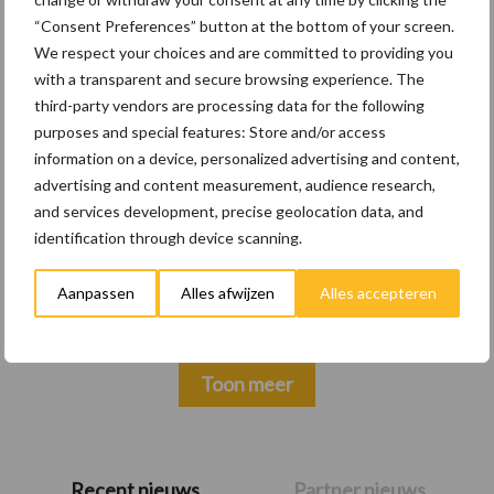
“Consent Preferences” button at the bottom of your screen.
Themapagina's
We respect your choices and are committed to providing you
with a transparent and secure browsing experience. The
third-party vendors are processing data for the following
Wet en regelgeving
Diergezondheid
Marktp
purposes and special features: Store and/or access
information on a device, personalized advertising and content,
advertising and content measurement, audience research,
and services development, precise geolocation data, and
identification through device scanning.
Pluimveerechten
Stikstof
Aanpassen
Alles afwijzen
Alles accepteren
Toon meer
Primaire
Recent nieuws
Partner nieuws