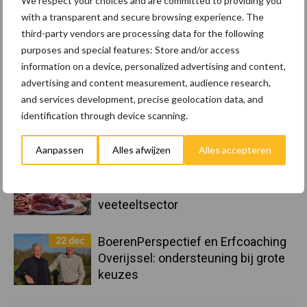
We respect your choices and are committed to providing you
with a transparent and secure browsing experience. The
third-party vendors are processing data for the following
23 dec
10 praktisch tips om je voor te
purposes and special features: Store and/or access
bereiden op mogelijke uitval van het
information on a device, personalized advertising and content,
stroomnet
advertising and content measurement, audience research,
and services development, precise geolocation data, and
23 dec
EU-pluimveesector groeit door,
identification through device scanning.
maar tempo vlakt af
Aanpassen
Alles afwijzen
Alles accepteren
22 dec
Kwaliteit als wapen tegen
internationale handelsdruk in de
veeteeltsector
22 dec
BoerenPerspectief en Erfcoaching
Overijssel: ondersteuning bij grote
keuzes