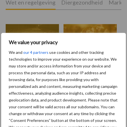
Wet en regelgeving
Diergezondheid
Marktp
Pluimveerechten
Stikstof
We value your privacy
We and
our 4 partners
use cookies and other tracking
technologies to improve your experience on our website. We
may store and/or access information from your device and
Toon meer
process the personal data, such as your IP address and
browsing data, for purposes like providing you with
personalized ads and content, measuring marketing campaign
effectiveness, analyzing audience insights, collecting precise
Primaire
Recent nieuws
Partner nieuws
geolocation data, and product development. Please note that
Sidebar
your consent will be valid across all our subdomains. You can
change or withdraw your consent at any time by clicking the
8 jan
Belastingdienst publiceert
“Consent Preferences” button at the bottom of your screen.
Landelijke Landbouwnormen 2025