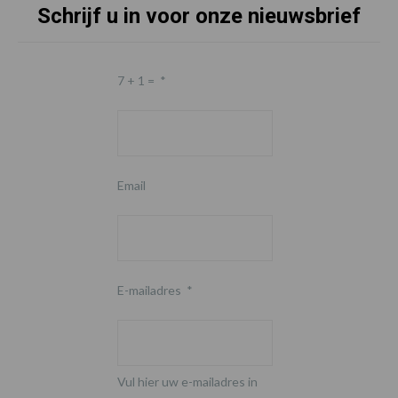
Schrijf u in voor onze nieuwsbrief
7 + 1 =
*
Email
E-mailadres
*
Vul hier uw e-mailadres in