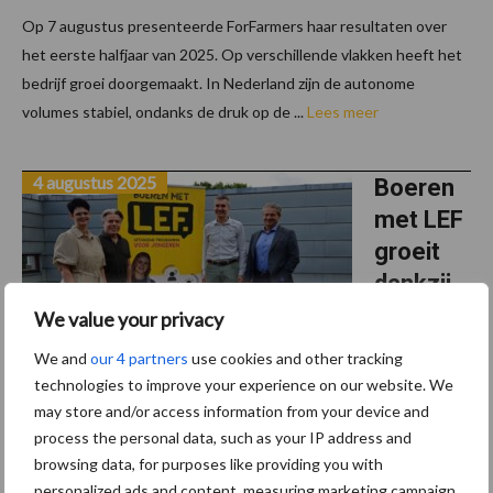
Op 7 augustus presenteerde ForFarmers haar resultaten over
het eerste halfjaar van 2025. Op verschillende vlakken heeft het
bedrijf groei doorgemaakt. In Nederland zijn de autonome
volumes stabiel, ondanks de druk op de ...
Lees meer
4 augustus 2025
Boeren
met LEF
groeit
dankzij
nieuwe
We value your privacy
coöpera
We and
our 4 partners
use cookies and other tracking
tieve
technologies to improve your experience on our website. We
partners
may store and/or access information from your device and
process the personal data, such as your IP address and
Het jongerenprogramma Boeren met LEF, twee jaar geleden
browsing data, for purposes like providing you with
personalized ads and content, measuring marketing campaign
gestart door mengvoercoöperatie Voergroep Zuid, krijgt een