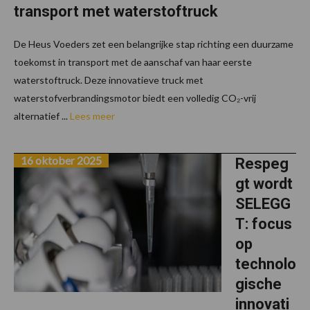
transport met waterstoftruck
De Heus Voeders zet een belangrijke stap richting een duurzame
toekomst in transport met de aanschaf van haar eerste
waterstoftruck. Deze innovatieve truck met
waterstofverbrandingsmotor biedt een volledig CO₂-vrij
alternatief ...
Lees meer
16 oktober 2025
Respeg
gt wordt
SELEGG
T: focus
op
technolo
gische
innovati