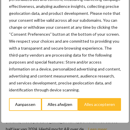
effectiveness, analyzing audience insights, collecting precise
stevige impuls. Met de toetreding van Rabobank, Flynth en AB
geolocation data, and product development. Please note that
Werkt Zuid Nederland als nieuwe key-partners groeit ...
your consent will be valid across all our subdomains. You can
Lees meer
change or withdraw your consent at any time by clicking the
“Consent Preferences” button at the bottom of your screen.
28 juli 2025
We respect your choices and are committed to providing you
Agrunie
with a transparent and secure browsing experience. The
kRijnvall
third-party vendors are processing data for the following
ei groeit
purposes and special features: Store and/or access
tegen
information on a device, personalized advertising and content,
de
advertising and content measurement, audience research,
and services development, precise geolocation data, and
stroom
identification through device scanning.
in
Aanpassen
Alles afwijzen
Alles accepteren
Coöperatie AgruniekRijnvallei (AR) kan terugkijken op een erg
mooi eerste half jaar. Ineen krimpende markt is de voeromzet
(volume) met bijna 5,5% gestegen ten opzichtevan het eerste
half jaar van 2024. Hierbij mocht AR over de ...
Lees meer