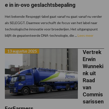
e in in-ovo geslachtsbepaling
Het bekende Respeggt-label gaat vanaf nu gaat vanaf nu verder
als SELEGGT. Daarmee verschuift de focus van het label naar
technologische innovatie voor broederijen. Het uitgangspunt
blijft de gepatenteerde DNA-technologie, die ...
Lees meer
13 augustus 2025
Vertrek
Erwin
Wunneki
nk uit
Raad
van
Commis
sarissen
ForFarmers