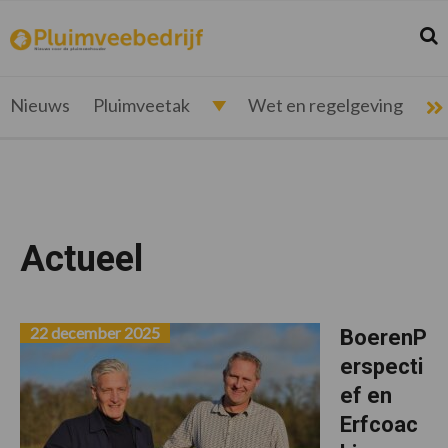
Spring
Door
Spring
naar
naar
naar
Zoek
Z
pluimveebedrijf.nl
Nieuws
de
de
de
hoofdnavigatie
hoofd
voettekst
voor
inhoud
de
Nieuws
Pluimveetak
Wet en regelgeving
pluimveehouder
Actueel
22 december 2025
BoerenP
erspecti
ef en
Erfcoac